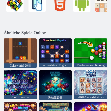
Ähnliche Spiele Online
Formaufstieg: Roguelite
Poolzusammenführung
Geleewürfel 2048
2048 Chaos. io
2048 Anime-Mädchen
Rebell 2048