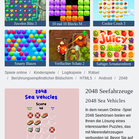
Juwelen Blitz 3
Cookie Crush 3
10 mal 10 Blocks Match
Smarty Blasen
Verfluchter Schatz 2
Saftiger Armaturenbrett
Spiele online
Kinderspiele
Logikspiele
Rätsel
Berührungsempfindlicher Bildschirm
HTML5
Android
2048
2048 Seefahrzeuge
2048 Sea Vehicles
In dem neuen Online -Spiel
2048 Seehörsen bieten wir
Ihnen die Lösung eines
interessanten Puzzles, das
mit Meeresfahrzeugen
verbunden ist. Bevor Sie auf