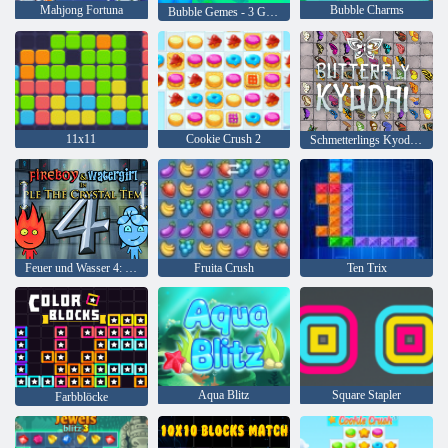
Mahjong Fortuna
Bubble Charms
Bubble Gemes - 3 Gewinnt
11x11
Cookie Crush 2
Schmetterlings Kyodai HD
Feuer und Wasser 4: Kristalltempel
Fruita Crush
Ten Trix
Aqua Blitz
Square Stapler
Farbblöcke