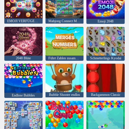
EMOJI VERFÜGEN WAHNSINN
Mahjong Connect Merge
Emoji 2048
2048 Blüte
Führt Zahlen zusammen
Schmetterlings Kyodai
Bubble Shooter endlos
Backgammon Classic
Endlose Bubbles