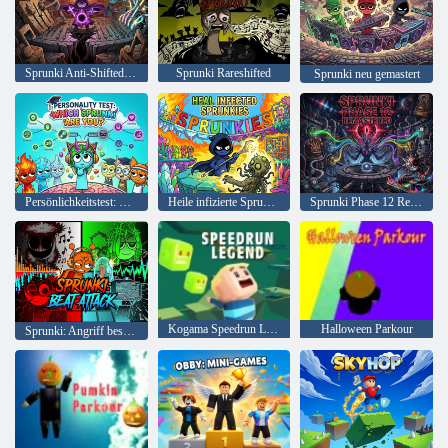
Sprunki Anti-Shifted Phase 4, aber MisfitMIX
Sprunki Rareshifted
Sprunki neu gemastert
Persönlichkeitstest: Welcher Sprunki bist du?
Heile infizierte Sprunkies
Sprunki Phase 12 Remastered
Kogama Speedrun Legende
Halloween Parkour
Sprunki: Angriff besiegen