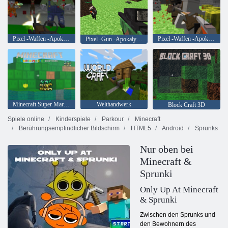
Pixel -Waffen -Apokalypse 6
Pixel -Waffen -Apokalypse 2
Pixel -Gun -Apokalypse
Minecraft Super Mario Edition
Welthandwerk
Block Craft 3D
Spiele online
Kinderspiele
Parkour
Minecraft
Berührungsempfindlicher Bildschirm
HTML5
Android
Sprunks
Nur oben bei
Minecraft &
Sprunki
Only Up At Minecraft
& Sprunki
Zwischen den Sprunks und
den Bewohnern des