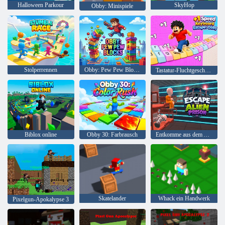
Halloween Parkour
SkyHop
Obby: Minispiele
Stolperrennen
Obby: Pew Pew Blocks
Tastatur-Fluchtgeschwindigkeit +1: Obby
Biblox online
Obby 30: Farbrausch
Entkomme aus dem Alien-Gefängnis
Skatelander
Whack ein Handwerk
Pixelgun-Apokalypse 3