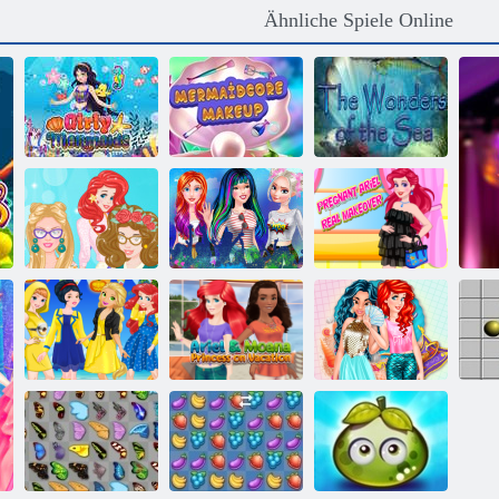
Ähnliche Spiele Online
Mädchenhafte
Mermaidcore
Neue
Meerjungfrauen
Make-up
Meereswunder
Schwangeres
Barbies
Prinzessinnen 3
Ariel Real
Buchclub
Frühlingsfestivals
Makeover
Ariel und
Moana
Prinzessinnen
Prinzessin oder
Prinzessin im
Kleiderschrank
Günstling
Urlaub
Swap