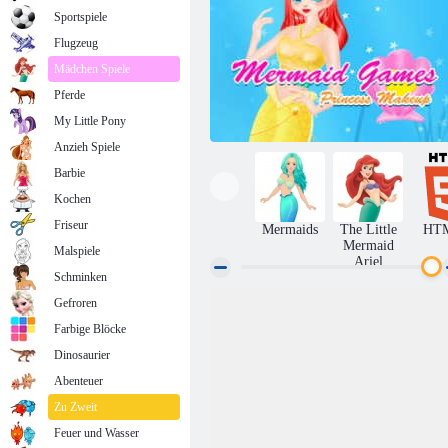
Sportspiele
Flugzeug
Mädchen Spiele
Pferde
My Little Pony
Anzieh Spiele
Barbie
Kochen
Friseur
Mermaids
The Little
HT
Mermaid
Malspiele
Ariel
Schminken
Gefroren
Meerjungfrau-Spiele Prinzessin Make-up
Farbige Blöcke
Dinosaurier
Abenteuer
Zu Zweit
Feuer und Wasser