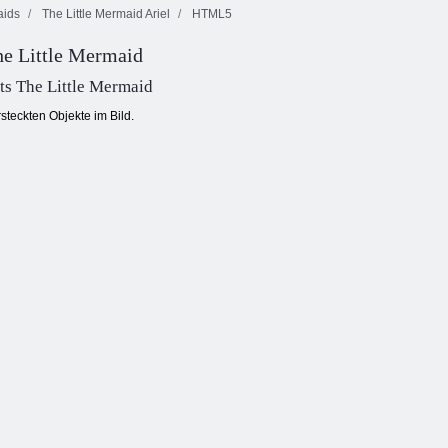
ids
The Little Mermaid Ariel
HTML5
the Little Mermaid
Schmetterlings
Abenteuer
Kyodai
Fruita Crush
saftigen Beeren
ts The Little Mermaid
steckten Objekte im Bild.