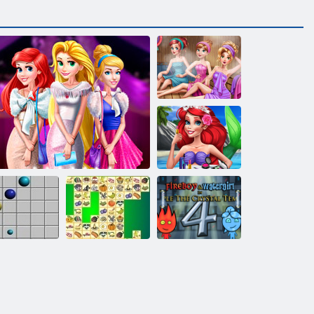
Prinzessinnen
Sauna Realife
Prinzessin
Sommer Make -
up
Feuer und
Wasser 4:
Linie 98
Glamour Abend
Kris Mahjong
Kristalltempel