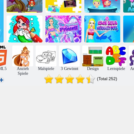
Barbie
Meerjungfrau
Kampf der
Meerjungfrau
Mein Valentine
Mee
Meerjungfrau
Power-Puzzle
Crush
Die
Color Reveal
Malbuch:
Meerjungfrau-
Meerjungfrau-
D
Meerjungfrau
Prinzessin
Puppe
M
ML5
Anzieh
Malspiele
3 Gewinnt
Design
Lernspiele
A
Spiele
(Total 252)