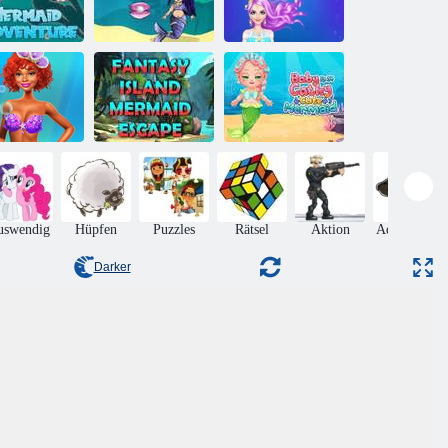
rjungfrauen-
Meerjungfrau-
Abenteuer
Seejungfrau
Make-up-Salon
Fantasy Island
Baby Cathy
ie trendige
Meerjungfrau
Ep34 Süße
eerjungfrau
Flucht
Meerjungfrau
uswendig
Hüpfen
Puzzles
Rätsel
Aktion
Adventures
Darker