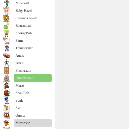
Minecraft
Baby-Hazel
Cartoons Spiele
Educational
SpongeBob
Farm
Transformer
Autos
Ben 10
Fluchtraum
Kinderspiele
Mario
Snail Bob
Sonic
Ski
Quests
Minispiele