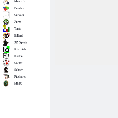
Match 3
Puzzles
Sudoku
Zuma
Tetris
Billard
3D-Spiele
IO-Spiele
Karten
Solitär
Schach
Fischerei
MMO