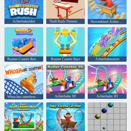
Achterbahnfahrt
Thrill Rush-Themenpark
Nervenkitzel-Achterbahn
Runner-Coaster-Rennen
Runner Coaster Race
Achterbahnsturm
Achterbahn 3D
Achterbahn 3D
Whoa lass unterbrochen!