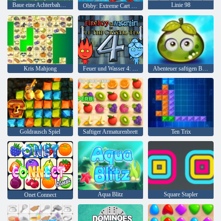
Baue eine Achterbahn: Simulator
Linie 98
Obby: Extreme Cart Ride
Kris Mahjong
Feuer und Wasser 4: Kristalltempel
Abenteuer saftigen Beeren
Goldrausch Spiel
Saftiger Armaturenbrett
Ten Trix
Aqua Blitz
Square Stapler
Onet Connect