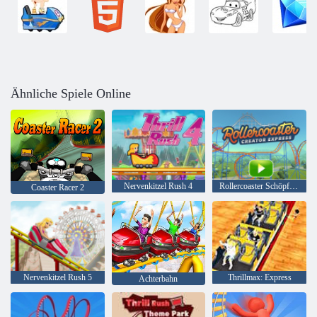
Ähnliche Spiele Online
Nervenkitzel Rush 4
Rollercoaster Schöpfer ausdrücklich
Coaster Racer 2
Nervenkitzel Rush 5
Thrillmax: Express
Achterbahn