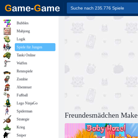
Bubbles
Mahjong
Logik
Spiele für Jungen
Tanki Online
Waffen
Rennspiele
Zombie
Abenteuer
Fußball
Lego NinjaGo
Spiderman
Freundesmädchen Make
Strategie
Krieg
Sniper