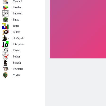
Match 3
Puzzles
Sudoku
Zuma
Tetris
Billard
3D-Spiele
IO-Spiele
Karten
Solitär
Schach
Fischerei
MMO