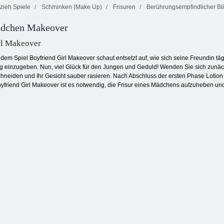
zieh Spiele
Schminken (Make Up)
Frisuren
Berührungsempfindlicher Bi
Feuer und
dchen Makeover
Baby Hazel
Wasser 4:
Wintermode
BTS Backstage
Kristalltempel
rl Makeover
dem Spiel Boyfriend Girl Makeover schaut entsetzt auf, wie sich seine Freundin täg
g einzugeben. Nun, viel Glück für den Jungen und Geduld! Wenden Sie sich zunäc
hneiden und Ihr Gesicht sauber rasieren. Nach Abschluss der ersten Phase Lotion 
yfriend Girl Makeover ist es notwendig, die Frisur eines Mädchens aufzuheben und 