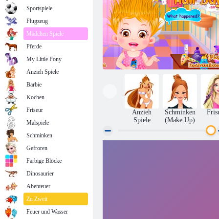
Sportspiele
Flugzeug
Mädchen Spiele
Pferde
My Little Pony
Anzieh Spiele
Barbie
Kochen
Friseur
Anzieh
Schminken
Fris
Spiele
(Make Up)
Malspiele
Schminken
Gefroren
Baby- Hazel Hair Day
Farbige Blöcke
Dinosaurier
Abenteuer
Zu Zweit
Feuer und Wasser