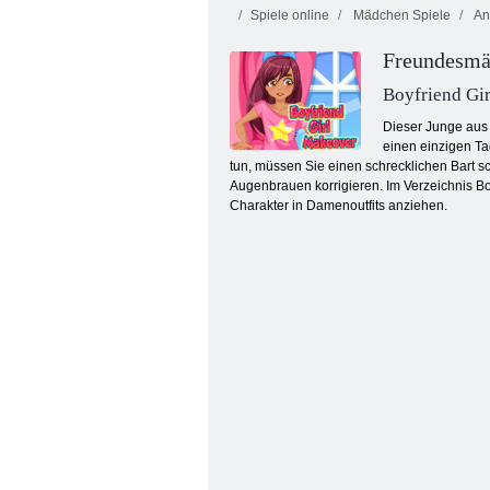
Spiele online
Mädchen Spiele
An
Freundesmä
Boyfriend Gi
Dieser Junge aus 
einen einzigen Ta
tun, müssen Sie einen schrecklichen Bart sc
Süßes Puppen-Anzieh-Make-up-Spiel
Augenbrauen korrigieren. Im Verzeichnis Bo
Charakter in Damenoutfits anziehen.