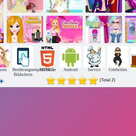
Mein Karriere-
Hochzeitslilie 2
Gartenprinzessin
Quiz
Süße
Fischschwanz-
Liebe Finder
Einhorn-
Ar
Zöpfe
Profil
Frisuren
N
uren
Berührungsempfindlicher
HTML5
Android
Service
Celebrities
Bildschirm
(Total 2)