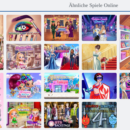
Ähnliche Spiele Online
Abschlussfeier
Weltcup-
für Barbie und
Modepaar
Augenkunst
Freunde
verkleiden sich
Fashion Girl
It-Girl-Story –
Makeover World
Promi-Leben
Hochzeit Lily
Schimmer und
Shopaholic:
Prinzessin
Shine Dress up
Tokio
Superhelden
M