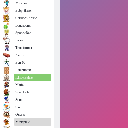
Minecraft
Baby-Hazel
Cartoons Spiele
Educational
SpongeBob
Farm
Transformer
Autos
Ben 10
Fluchtraum
Kinderspiele
Mario
Snail Bob
Sonic
Ski
Quests
Minispiele