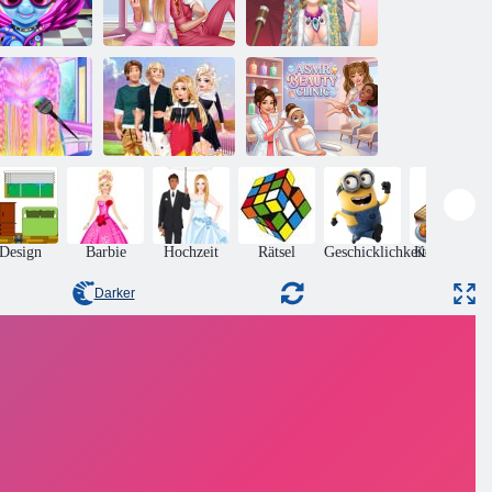
Regenbogen
Pony echte
Prinzessinnen Pj
Burning Man
Frisuren
Party
Frisuren
iel New Year
Sofortige
ASMR-
eue Frisuren
Übereinstimmung
Schönheitsklinik
Design
Barbie
Hochzeit
Rätsel
Geschicklichkeit
Kochspiele
Darker