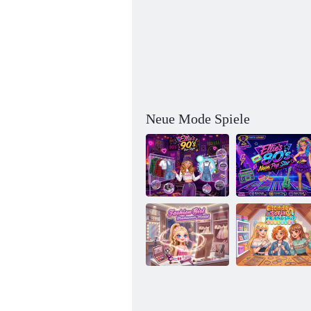
Neue Mode Spiele
Ellies Neon-
Ellies 90er-
Popstar aus den
Jahre-Teen-Style
80ern
Fashion Girl
Blonde Sofia: