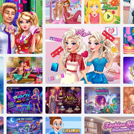
Dove Magazin
Prinzessinnen Pj
Party
Burning Man Frisuren
Tee-Behandlung
Sc
Meerjungfrau
 Valentinstag
Sauna Flirten
Fa
Ellies Neon-
Popstar aus den
Ellies 20er
Monster-Frisur-