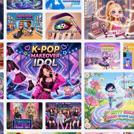
80ern
Flapper Glam
Military Style-Woche
Makeover
Hoc
Sportsaison der
Fashion
Moon League
Makeover Dash
Ink Shop:
Kleidungs - und
Weltcup-
Tattoo-Spiele
Augenkunst
2-Spieler-Spiele
De
– Princess
Design Party
Fashion Girl Makeover
H