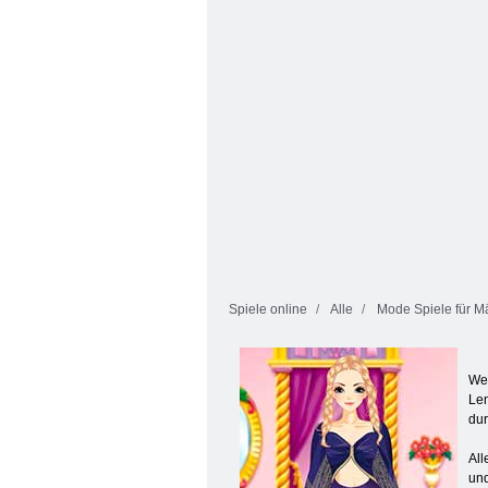
Makeover World
Freundschaftsarm
Spiele online
Alle
Mode Spiele für 
Wen
Len
dur
All
und