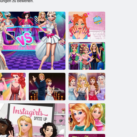
ühungen zu bewerten.
Jessie Beauty
Salon
Prinzessin
zurück in die
Schule
Königin des
College-
Rote
Glitter-
Modeschau
Modeschlacht
Teppichsterne
Abschlussballs