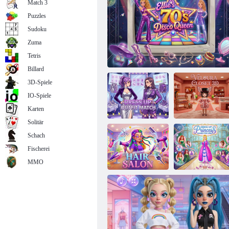
Match 3
Puzzles
Sudoku
Zuma
Modesalon
Tetris
Billard
3D-Spiele
IO-Spiele
Karten
Solitär
Schach
Fischerei
Anziehen:
Veloura Schrank
Outfit-Match
Ellies 70er Disco Queen
3D
MMO
Dress Up -
Spiele für
Friseursalon
Mädchen