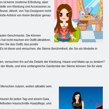
es ist keine moderne Erfindung, aber
alette von Kleidung und Accessoires zu
rer, stilvoll, von Top-Designern nicht
bloße Anblick von ihrem Besitzer genau
s guten Geschmacks. Sie können
at nicht machen ein Outfit attraktiver,
en Sie das Outfit, das positiv
s ist diese und versuchen, die Sterne Berühmtheit, die Sie als Modelle in
ngen, versuchen ihn auf die Details der Kleidung, Haare und Make-up zu ändern?
n der Mode, und eine umfangreiche Garderobe der Sterne können Sie für viele
Menschen nutzen, wollen attraktiv sein.
risuren für jeden Tag und einem Gala,
 Methoden Haarschnitte Haarpflege, und