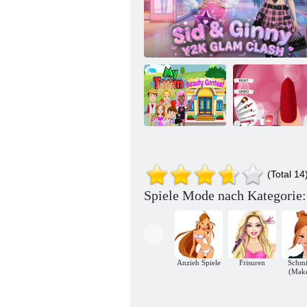
Niedliches Nail-
Schönheitswettbewerb
Art-Design-
(Total 14
„My Town“.
Sid & Ginny Y2K Glam Clash
Spiel 3D
Spiele Mode nach Kategorie:
Anzieh Spiele
Frisuren
Schm
(Mak