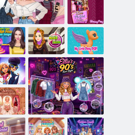
Spaß Mädchen
Nacht
Taube Prom
Dolly verkleiden
sich
High Heels
Mein kleiner
huh Designer
Instagirls verkleiden sich
Hijab-Salon
Pony Pop
Fabulous
Angela's
shion Fieber
Sofias