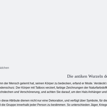
band
verkleiden sich
Tattoo-Spiele
Maker
Mädchen
Die antiken Wurzeln 
n der Mensch gelernt hat, seinen Körper zu bedecken, erfand er Mode. Versteckt s
denschurz. Der Körper mit Tattoos verziert, farbige Zeichnungen der Naturfarbstof
chstechen und Verschönerung, und achten Sie darauf, um den Hals Anhänger und
e diese Attribute dienen nicht nur eine Dekoration, und verfügt über Symbole, für d
 die Gruppe innerhalb jeder Person zu bestimmen. So unterschieden Jäger, Krieger