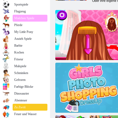
Oder Ihre eigene 
Sportspiele
Flugzeug
Mädchen Spiele
Pferde
My Little Pony
Anzieh Spiele
Barbie
Kochen
Friseur
Malspiele
Schminken
Gefroren
Farbige Blöcke
Dinosaurier
Abenteuer
Haar tun Entwurf
Zu Zweit
Feuer und Wasser