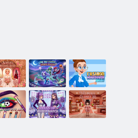
Sofias
Sportsaison der
Fashion
hzeitsgeschichte
Moon League
Makeover Dash
Weltcup-
Anziehen:
Veloura Schrank