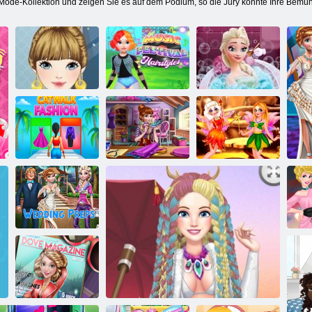
Mode-Kollektion und zeigen Sie es auf dem Podium, so die Jury könnte Ihre Bem
Lässige
Musik Festival
Elsa
Kleidungsmode
Frisuren
Schönheitsbad
Modeschuhe
Laufstegmode
Designer
Märchen Feen
Hochzeit Preps