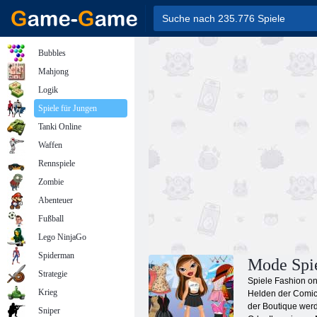
Bubbles
Mahjong
Logik
Spiele für Jungen
Tanki Online
Waffen
Rennspiele
Zombie
Abenteuer
Fußball
Lego NinjaGo
Spiderman
Mode Spi
Strategie
Spiele Fashion on
Krieg
Helden der Comic
der Boutique werd
Sniper