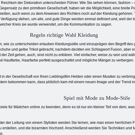
 Reichtum der Dekoration unterscheiden Führer. Wie Sie sehen können, fashion – 
Gegensatz zu den primitiven Gesellschaft, haben wir die Möglichkeit, eine breite P
ießen, auch wenn zu dem Anwesen des Richters noch auf der Kleidung gehören. Teu
 Verfügung stehen, um alle, und gute Dinge werden einmal definiert und, weil der 
welcher Kreis sie wurde verwendet, um die Kommunikation zu sagen.
Regeln richtige Wahl Kleidung
en, wie zu unterscheiden erlauben Kleidungsstile und einzuprägen den Begriff de
 Schuhe und gelbe Trikot gebracht, nachdem deckten ein Schlagwort Fusion, aber es h
 der Zeit gehen, auch, sind nicht zu erklären. Viel einfacher, weise zu sein und wähl
nd Hautfarbe, Haarfarbe perfekt ausgeschaltet und mögliche Mängel zu verbergen. E
t in der Gesellschaft von Ihren Lieblingsfilm Helden oder einen Musiker zu verbri
eistern bekommen kann, dass plötzlich kam mit einem neuen Image und der Trend i
Spiel mit Mode zu Mode-Stile
ele für Mädchen online zu beenden, denn es ist nur ein kleiner Teil von dem, was 
ter der Leitung von einem Stylisten werden Sie lernen, wie man einen herrlichen F
u erstellen, und die bizarrsten Hochzeit. Anschließend werden Sie Techniken und
p.