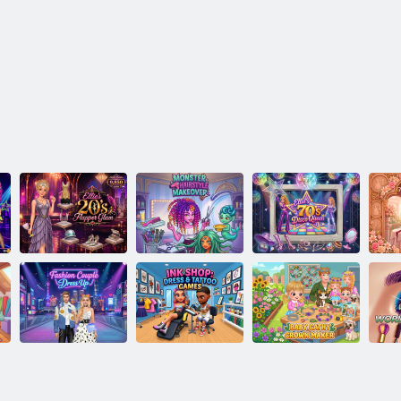
Ellies 20er
Monster-Frisur-
Ellies 70er
Flapper Glam
Makeover
Disco Queen
Hoc
Ink Shop:
Baby Cathy
Modepaar
Kleidungs - und
Ep52: Crown