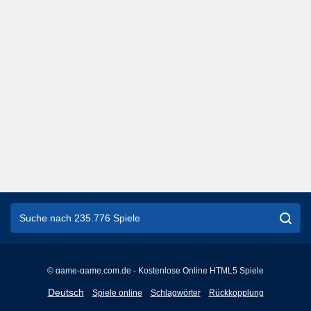
© game-game.com.de - Kostenlose Online HTML5 Spiele
English
Deutsch
Spiele online
Schlagwörter
Rückkopplung