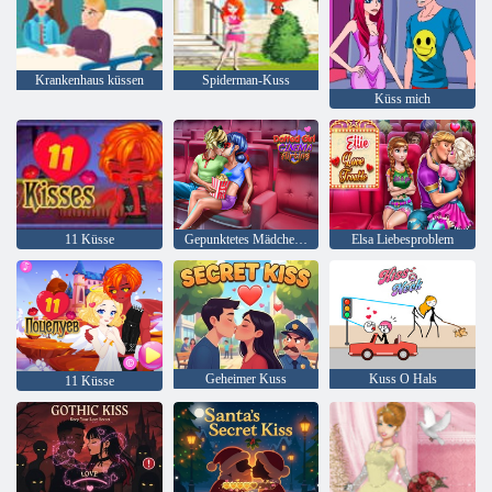
Krankenhaus küssen
Spiderman-Kuss
Küss mich
11 Küsse
Gepunktetes Mädchen-Kino-Flirten
Elsa Liebesproblem
Geheimer Kuss
Kuss O Hals
11 Küsse