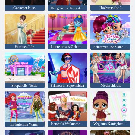
Gotischer Kuss
Hochzeitslilie 2
Der geheime Kuss des Weihnachtsmanns
Hochzeit Lily
Innere heraus Geburtstagsfeier
Schimmer und Shine Dress up
Shopaholic: Tokio
Prinzessin Superhelden
Modeschlacht
Instagirls Weihnachtskleid
Weg zum Königshaus: Schlacht der Puppen
Eislaufen im Winter