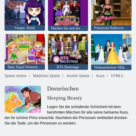
Vampir -Kleid
Prinzessin Halloween Party
Machen Sie sich bereit für Halloween
Baby Hazel Wintermode
BTS Backstage
Weihnachtsfeier Mädchen
Spiele online
Mädchen Spiele
Anzieh Spiele
Kuss
HTML5
Dornröschen
Sleeping Beauty
Legen Sie die schlafende Schönheit mit dem
berühmten Märchen für alle seine heilsame Kuss,
der ihr schöne Prinz erwachte. Nachdem die Prinzessin verkleidet drücken
Sie die Taste, um die Prinzessin zu wecken.