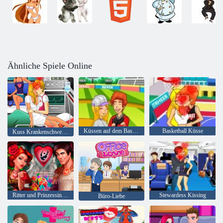
Ähnliche Spiele Online
Küssen auf dem Baseball-Feld
Basketball Küsse
Kuss Krankenschwestern
Ritter und Prinzessinnen
Stewardess Kissing
Büro-Liebe