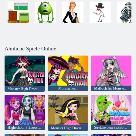
Ähnliche Spiele Online
Monsterhoch
Malbuch für Monster High
Monster High Draculaura
Highschool-Prinzessin Monster Mash
Streiche dem #ExBoyfriend Break Up Revenge
Monster High Draculaura