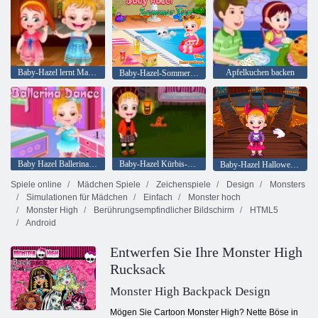
Baby-Hazel lernt Manieren
Apfelkuchen backen
Baby-Hazel-Sommer-Spaß
Baby Hazel Ballerina-Tanz
Baby-Hazel Kürbis-Party
Baby-Hazel Halloween Castle
Spiele online
Mädchen Spiele
Zeichenspiele
Design
Monsters
Simulationen für Mädchen
Einfach
Monster hoch
Monster High
Berührungsempfindlicher Bildschirm
HTML5
Android
Entwerfen Sie Ihre Monster High
Rucksack
Monster High Backpack Design
Mögen Sie Cartoon Monster High? Nette Böse in