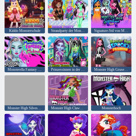
Kiddo Monsterschule
Strandparty der Monsterschule
Signature-Stil von Monster High
Monsterella Fantasy Make -up
Prinzessinnen in der Horrorschule
Monster High Gruselige Mode
Monster High Silvester Glam Bash
Monster High Clawdeen
Monsterhoch