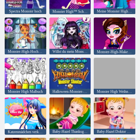
Spectra Monster hoch
Meine Monster High Pony Girls
Monster High™ Schönheitssalon
Monster-High-Hochzeit
Willst du mein Monster sein?
Monster-High-Make-up
Monster High Malbuch
Halloween-Monster-Shooter
Monster High Weihnachten
Baby-Hazel Thanksgiving Day
Baby-Hazel Doktor Wiedergabe
Katzenmädchen verkleiden sich