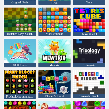
Original-Tetris
Tetra
Hexa
Haustier-Party-Säulen
Monsterblöcke
Tetris Würfel
1000 Kekse
Mewtrix
Trixologie
Blocks Schlacht
Klassische Blöcke
Fruchtblöcke stimmen überein