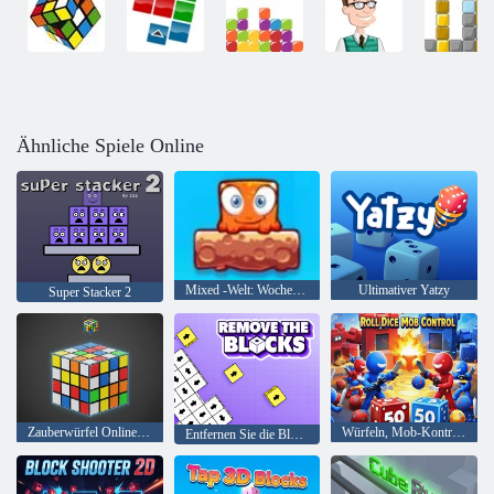
Ähnliche Spiele Online
Mixed -Welt: Wochenende
Ultimativer Yatzy
Super Stacker 2
Zauberwürfel Online-Löser
Würfeln, Mob-Kontrolle
Entfernen Sie die Blöcke