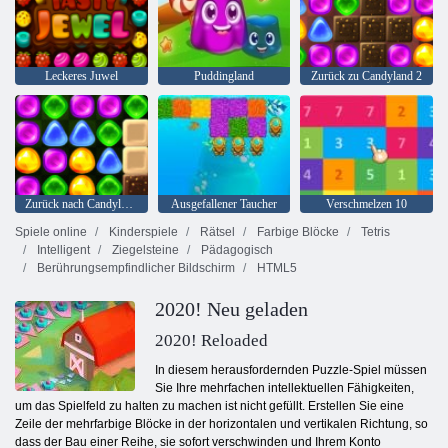
Leckeres Juwel
Puddingland
Zurück zu Candyland 2
Zurück nach Candyland 4: Lollipop Garden
Ausgefallener Taucher
Verschmelzen 10
Spiele online
Kinderspiele
Rätsel
Farbige Blöcke
Tetris
Intelligent
Ziegelsteine
Pädagogisch
Berührungsempfindlicher Bildschirm
HTML5
2020! Neu geladen
2020! Reloaded
In diesem herausfordernden Puzzle-Spiel müssen
Sie Ihre mehrfachen intellektuellen Fähigkeiten,
um das Spielfeld zu halten zu machen ist nicht gefüllt. Erstellen Sie eine
Zeile der mehrfarbige Blöcke in der horizontalen und vertikalen Richtung, so
dass der Bau einer Reihe, sie sofort verschwinden und Ihrem Konto