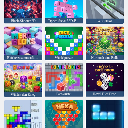
Block-Shooter 2D
Tippen Sie auf 3D-Blöcke
Würfellauf
Blöcke zusammenführen
Würfelpuzzle
Nur noch eine Rolle
Farbwürfel
Royal Dice Drop
Würfelt den Krieg