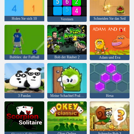
Holen Sie sich 10
Schneiden Sie das Seil
Vereinen
Bubbles: der Fußball
Bob der Räuber 2
Adam und Eva
3 Pandas
Meine Schachtel Pralinen
Hexa
Okey Online
Schnecke Bob 3