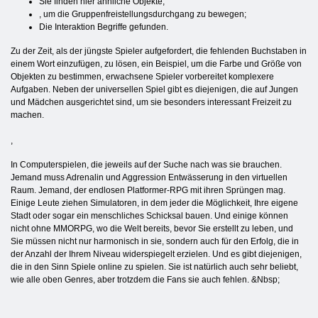
Sie finden hier ähnliche Objekte;
, um die Gruppenfreistellungsdurchgang zu bewegen;
Die Interaktion Begriffe gefunden.
Zu der Zeit, als der jüngste Spieler aufgefordert, die fehlenden Buchstaben in
einem Wort einzufügen, zu lösen, ein Beispiel, um die Farbe und Größe von
Objekten zu bestimmen, erwachsene Spieler vorbereitet komplexere
Aufgaben. Neben der universellen Spiel gibt es diejenigen, die auf Jungen
und Mädchen ausgerichtet sind, um sie besonders interessant Freizeit zu
machen.
,
In Computerspielen, die jeweils auf der Suche nach was sie brauchen.
Jemand muss Adrenalin und Aggression Entwässerung in den virtuellen
Raum. Jemand, der endlosen Platformer-RPG mit ihren Sprüngen mag.
Einige Leute ziehen Simulatoren, in dem jeder die Möglichkeit, Ihre eigene
Stadt oder sogar ein menschliches Schicksal bauen. Und einige können
nicht ohne MMORPG, wo die Welt bereits, bevor Sie erstellt zu leben, und
Sie müssen nicht nur harmonisch in sie, sondern auch für den Erfolg, die in
der Anzahl der Ihrem Niveau widerspiegelt erzielen. Und es gibt diejenigen,
die in den Sinn Spiele online zu spielen. Sie ist natürlich auch sehr beliebt,
wie alle oben Genres, aber trotzdem die Fans sie auch fehlen. &Nbsp;