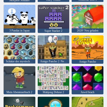
Skorpion Solitaire
3 Pandas in Japan
2020! Neu geladen
Super Stacker 2
Schätze des mystischen Meeres
Amigo Pancho 2: New York Party
Amigo Pancho
Mein Abenteuerbuch 2
Mahjong Deluxe 2
Juwel brach