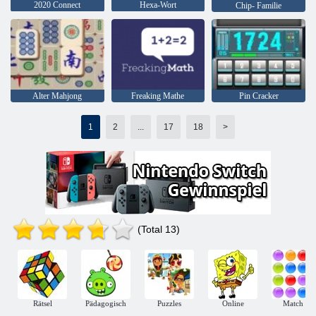
2020 Connect
Hexa-Wort
Chip- Familie
Alter Mahjong
Freaking Mathe
Pin Cracker
1
2
...
17
18
>
(Total 13)
Rätsel
Pädagogisch
Puzzles
Online
Match 3