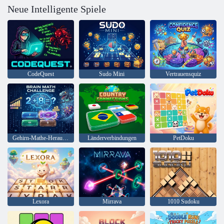
Neue Intelligente Spiele
CodeQuest
Sudo Mini
Vertrauensquiz
Gehirn-Mathe-Herausforderung
Länderverbindungen
PetDoku
Lexora
Mirrava
1010 Sudoku