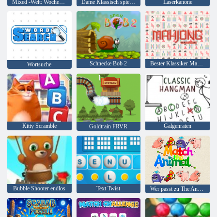
Mixed -Welt: Wochenende
Dame Klassisch spielen
Laserkanone
Schnecke Bob 2
Bester Klassiker Mahjong
Wortsuche
Kitty Scramble
Galgenraten
Goldtrain FRVR
Bubble Shooter endlos
Text Twist
Wer passt zu The Animal