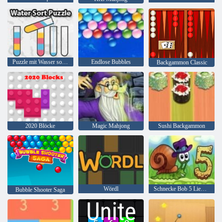
Puzzle mit Wasser sortieren
Endlose Bubbles
Backgammon Classic
2020 Blöcke
Magic Mahjong
Sushi Backgammon
Wördl
Schnecke Bob 5 Liebesgeschichte
Bubble Shooter Saga