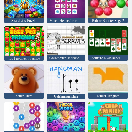
Skarabäus-Puzzle
Match-Herausforderung
Bubble Shooter Saga 2
Galgenraten: Kritzeleien
Solitaire Klassisches Weihnachten
Top Favoriten Freunde
Zeilen Tiere
Kinder Tangram
Galgenmännchen