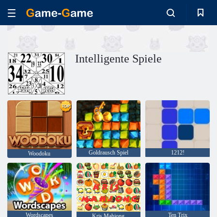
Intelligente Spiele
Goldrausch Spiel
1212!
Woodoku
Wordscapes
Ten Trix
Kris Mahjong