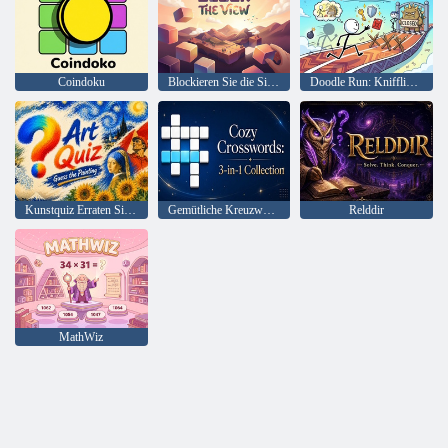
Coindoku
Blockieren Sie die Sicht
Doodle Run: Kniffliges Rätsel
Kunstquiz Erraten Sie das Gemälde
Gemütliche Kreuzworträtsel: 3-in-1-Sammlung
Relddir
MathWiz