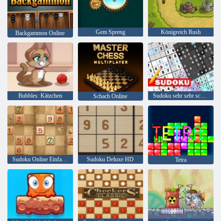
Gem Spreng
Königreich Rush
Backgammon Online
Bubbles: Kätzchen
Sudoku sehr sehr schwer!
Schach Online
Sudoku Online Einfash und Schwer
Sudoku Deluxe HD
Tetra