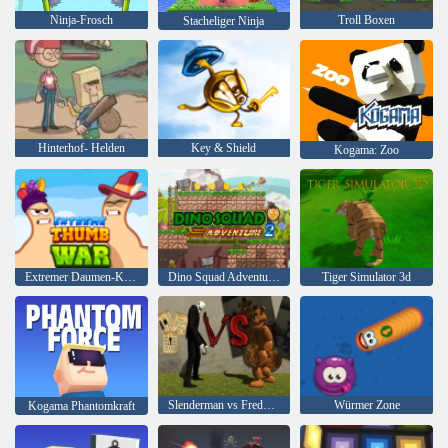
Ninja-Frosch
Troll Boxen
Stacheliger Ninja
Hinterhof- Helden
Key & Shield
Kogama: Zoo
Extremer Daumen-Krieg
Dino Squad Adventure 2
Tiger Simulator 3d
Slenderman vs Freddy Der Fazbear
Würmer Zone
Kogama Phantomkraft