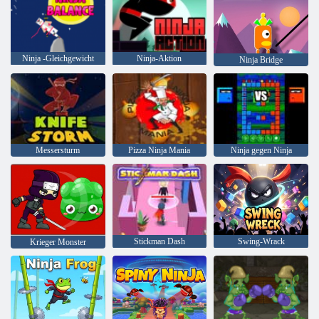
Ninja -Gleichgewicht
Ninja-Aktion
Ninja Bridge
Messersturm
Pizza Ninja Mania
Ninja gegen Ninja
Stickman Dash
Swing-Wrack
Krieger Monster