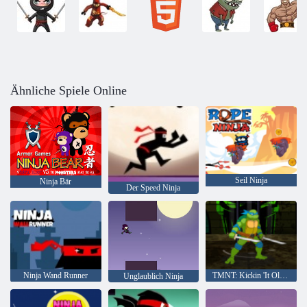
Ähnliche Spiele Online
Seil Ninja
Ninja Bär
Der Speed ​​Ninja
Ninja Wand Runner
TMNT: Kickin 'It Old School
Unglaublich Ninja