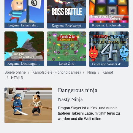
Kogama: Erreich die Flagge
Kogama: Emotionale Farben
Kogama: Bosskampf
Kogama: Dschungelabenteuer
Lordz 2. io
Feuer und Wasser 4: Kristalltempel
Spiele online
Kampfspiele (Fighting games)
Ninja
Kampf
HTML5
Dangerous ninja
Nasty Ninja
Dragon Slayer ist zurück, und nur ein
tapferer Takeshi Lage, mit ihm fertig zu
werden und die Welt retten.