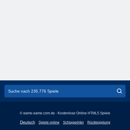
© game-game.com.de - Kostenlose Online HTML5 Spiele
English
Deutsch
Spiele online
Schlagwörter
Rückkopplung