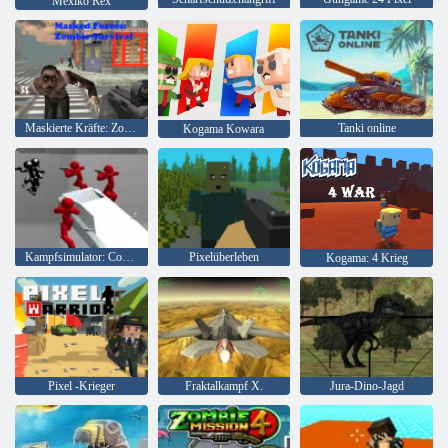
Mexiko Rex
Maskierte Kräfte: Zombie-Überleben
Tanki online
Kogama Kowara
Kampfsimulator: Counter Stickman
Pixelüberleben
Kogama: 4 Krieg
Pixel -Krieger
Fraktalkampf X.
Jura-Dino-Jagd