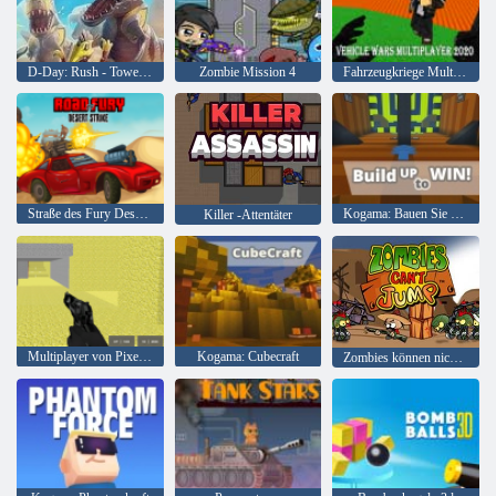
D-Day: Rush - Tower Defense
Zombie Mission 4
Fahrzeugkriege Multiplayer 2020
Straße des Fury Desert Strike
Kogama: Bauen Sie auf, um zu gewinnen
Killer -Attentäter
Multiplayer von Pixel Combat
Kogama: Cubecraft
Zombies können nicht springen