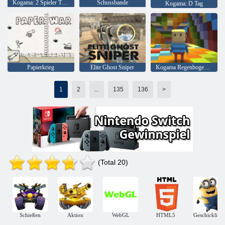
Kogama: 2 Spieler Tron
Schussbande
Kogama: D Tag
Papierkrieg
Elite Ghost Sniper
Kogama Regenbogen Parkour
1
2
...
135
136
>
(Total 20)
Schießen
Aktion
WebGL
HTML5
Geschicklichk