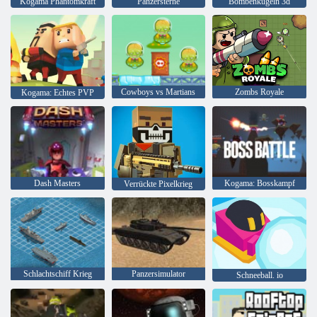
Kogama Phantomkraft
Panzersterne
Bombenkugeln 3d
Cowboys vs Martians
Zombs Royale
Kogama: Echtes PVP
Dash Masters
Kogama: Bosskampf
Verrückte Pixelkrieg
Schlachtschiff Krieg
Panzersimulator
Schneeball. io