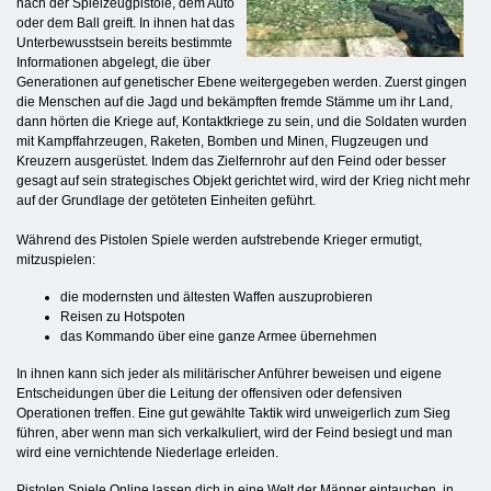
nach der Spielzeugpistole, dem Auto
oder dem Ball greift. In ihnen hat das
Unterbewusstsein bereits bestimmte
Informationen abgelegt, die über
Generationen auf genetischer Ebene weitergegeben werden. Zuerst gingen
die Menschen auf die Jagd und bekämpften fremde Stämme um ihr Land,
dann hörten die Kriege auf, Kontaktkriege zu sein, und die Soldaten wurden
mit Kampffahrzeugen, Raketen, Bomben und Minen, Flugzeugen und
Kreuzern ausgerüstet. Indem das Zielfernrohr auf den Feind oder besser
gesagt auf sein strategisches Objekt gerichtet wird, wird der Krieg nicht mehr
auf der Grundlage der getöteten Einheiten geführt.
Während des Pistolen Spiele werden aufstrebende Krieger ermutigt,
mitzuspielen:
die modernsten und ältesten Waffen auszuprobieren
Reisen zu Hotspoten
das Kommando über eine ganze Armee übernehmen
In ihnen kann sich jeder als militärischer Anführer beweisen und eigene
Entscheidungen über die Leitung der offensiven oder defensiven
Operationen treffen. Eine gut gewählte Taktik wird unweigerlich zum Sieg
führen, aber wenn man sich verkalkuliert, wird der Feind besiegt und man
wird eine vernichtende Niederlage erleiden.
Pistolen Spiele Online lassen dich in eine Welt der Männer eintauchen, in