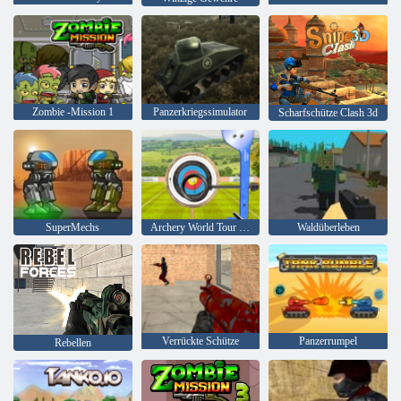
Zombie -Mission 1
Panzerkriegssimulator
Scharfschütze Clash 3d
SuperMechs
Archery World Tour - Highscore Bogenschießen 3D
Waldüberleben
Verrückte Schütze
Panzerrumpel
Rebellen