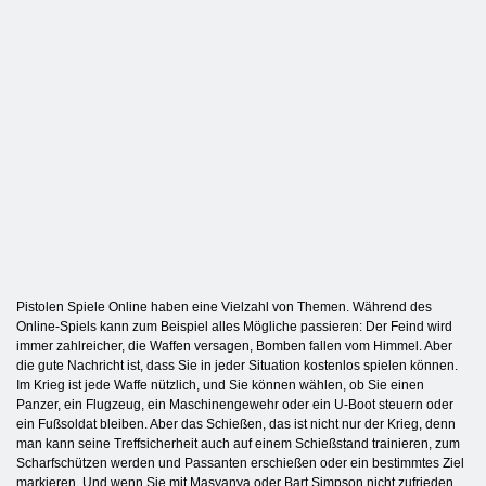
Pistolen Spiele Online haben eine Vielzahl von Themen. Während des
Online-Spiels kann zum Beispiel alles Mögliche passieren: Der Feind wird
immer zahlreicher, die Waffen versagen, Bomben fallen vom Himmel. Aber
die gute Nachricht ist, dass Sie in jeder Situation kostenlos spielen können.
Im Krieg ist jede Waffe nützlich, und Sie können wählen, ob Sie einen
Panzer, ein Flugzeug, ein Maschinengewehr oder ein U-Boot steuern oder
ein Fußsoldat bleiben. Aber das Schießen, das ist nicht nur der Krieg, denn
man kann seine Treffsicherheit auch auf einem Schießstand trainieren, zum
Scharfschützen werden und Passanten erschießen oder ein bestimmtes Ziel
markieren. Und wenn Sie mit Masyanya oder Bart Simpson nicht zufrieden