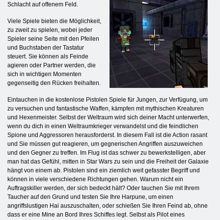
Schlacht auf offenem Feld.
Viele Spiele bieten die Möglichkeit,
zu zweit zu spielen, wobei jeder
Spieler seine Seite mit den Pfeilen
und Buchstaben der Tastatur
steuert. Sie können als Feinde
agieren oder Partner werden, die
sich in wichtigen Momenten
gegenseitig den Rücken freihalten.
Eintauchen in die kostenlose Pistolen Spiele für Jungen, zur Verfügung, um
zu versuchen und fantastische Waffen, kämpfen mit mythischen Kreaturen
und Hexenmeister. Selbst der Weltraum wird sich deiner Macht unterwerfen,
wenn du dich in einen Weltraumkrieger verwandelst und die feindlichen
Spione und Aggressoren herausforderst. In diesem Fall ist die Action rasant
und Sie müssen gut reagieren, um gegnerischen Angriffen auszuweichen
und den Gegner zu treffen. Im Flug ist das schwer zu bewerkstelligen, aber
man hat das Gefühl, mitten in Star Wars zu sein und die Freiheit der Galaxie
hängt von einem ab. Pistolen sind ein ziemlich weit gefasster Begriff und
können in viele verschiedene Richtungen gehen. Warum nicht ein
Auftragskiller werden, der sich bedeckt hält? Oder tauchen Sie mit Ihrem
Taucher auf den Grund und testen Sie Ihre Harpune, um einen
angriffslustigen Hai auszuschalten, oder schießen Sie Ihren Feind ab, ohne
dass er eine Mine an Bord Ihres Schiffes legt. Selbst als Pilot eines