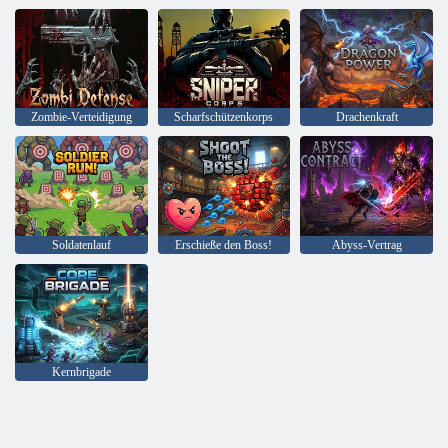
Zombie-Verteidigung
Scharfschützenkorps
Drachenkraft
Soldatenlauf
Erschieße den Boss!
Abyss-Vertrag
Kernbrigade