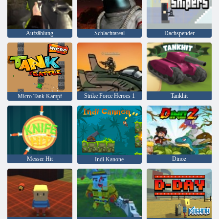
Aufzählung
Schlachtareal
Dachspender
Strike Force Heroes 1
Tankhit
Micro Tank Kampf
Messer Hit
Dinoz
Indi Kanone