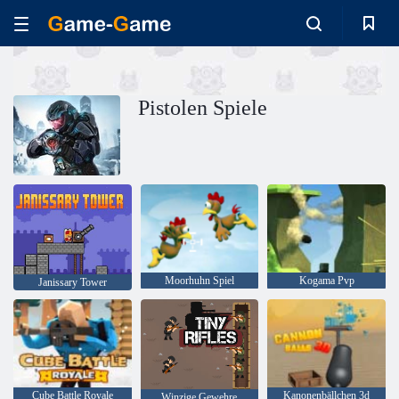
Pistolen Spiele
Moorhuhn Spiel
Kogama Pvp
Janissary Tower
Cube Battle Royale
Kanonenbällchen 3d
Winzige Gewehre