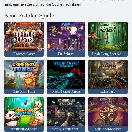
sind, machen Sie sich auf die Suche nach ihnen.
Neue Pistolen Spiele
Flaschenblaster
Ein Schuss
Jungle Long Shot Academy
One-Shot-Turm
Neon-Panzer-Arena
Echte Jagd
Animochi-Shooter
Flucht aus dem Zombielabor
Spin Shot-Meister