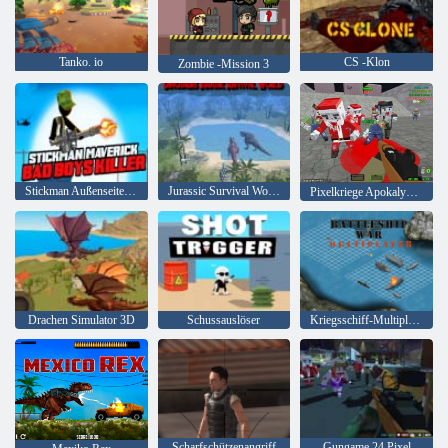
Tanko. io
CS -Klon
Zombie -Mission 3
Stickman Außenseiter Bad Boys Mörder
Jurassic Survival World der Dinosaurier
Pixelkriege Apokalypse Zombie
Drachen Simulator 3D
Schussauslöser
Kriegsschiff-Multiplayer
Scharfschützenangriff
Gungame 24 Pixel