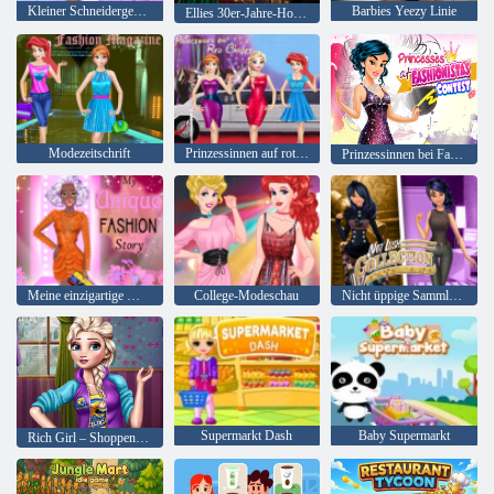
Kleiner Schneidergeschäft
Barbies Yeezy Linie
Ellies 30er-Jahre-Hollywood-Vintage
Modezeitschrift
Prinzessinnen auf rotem Teppich
Prinzessinnen bei Fashionistas Contest
Meine einzigartige Modestory
College-Modeschau
Nicht üppige Sammlungen
Supermarkt Dash
Baby Supermarkt
Rich Girl – Shoppen für Reiche