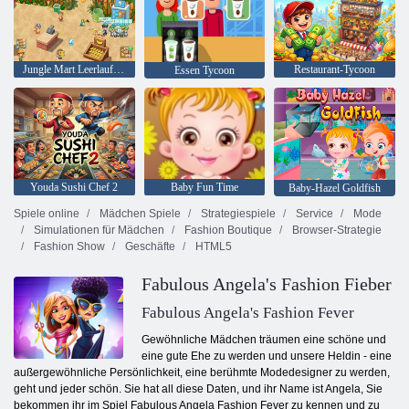
Jungle Mart Leerlaufspiel
Restaurant-Tycoon
Essen Tycoon
Youda Sushi Chef 2
Baby Fun Time
Baby-Hazel Goldfish
Spiele online
Mädchen Spiele
Strategiespiele
Service
Mode
Simulationen für Mädchen
Fashion Boutique
Browser-Strategie
Fashion Show
Geschäfte
HTML5
Fabulous Angela's Fashion Fieber
Fabulous Angela's Fashion Fever
Gewöhnliche Mädchen träumen eine schöne und
eine gute Ehe zu werden und unsere Heldin - eine
außergewöhnliche Persönlichkeit, eine berühmte Modedesigner zu werden,
geht und jeder schön. Sie hat all diese Daten, und ihr Name ist Angela, Sie
bekommen ihr im Spiel Fabulous Angela Fashion Fever zu kennen und zu