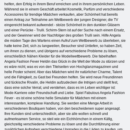
helfen, den Erfolg in ihrem Beruf erreichen und in ihrem persönlichen Leben.
Während sie in einem Geschäft arbeitet Kosmetik, Parfüm und verschiedene
Accessoires für trendige Mädchen verkaufen, aber Schönheit hat bereits
einen Antrag zur Teilnahme am Wettbewerb der jungen Designer, die TV
eingereicht bekannt aufwendet - stolze Schönheit in den dunklen Gläsern
und einer Perücke - Trulli. Schirm-Stern ist auf der Suche nach einem Ersatz,
und der Gewinner wird der Nachfolger des großen Trulli sein. Hilfe Angela
die müden Tage des Wartens einen Aufruf zum Wettbewerb zu überleben, sie
hatte keine Zeit, sich zu langweilen, Besucher sind Untiefen, so haben Zeit,
um ihnen zu dienen, und übrigens auf verschiedene Probleme zu lösen,
einschließlich Nähen Kleider für die Modellwettbewerb. Die fabelhaften
Angela Fashion Fever Heldin das Glück in die Welt der Mode zu stürzen und
es wäre nicht, was es von den Titelseiten von Hochglanzmagazinen und
helle Poster scheint. Aber das Mädchen wird ihr natürlicher Charme, Talent
und die Fähigkeit, zu Gast bei Freunden helfen. Sie wird neue Freundinnen
und tückische Rivalin, die Heldin aufzudecken die Intrigen und stellt fest,
dass eine solche Verrat, und verstehen, dass es im Leben wichtiger ist:
Mode-Karriere oder Freundschaft und Liebe. Spiel Fabulous Angela Fashion
Fever - es ist eine schöne helle Simulator für Mädchen mit einem
interessanten, komplexe Handlung. Sie werden eine Menge Arbeit in
verschiedenen Boutiquen haben, von den bescheidenen super angesagt.
Ihre Kunden sind unterschiedlich, aber sie alle wollen schnell und
aufmerksamen Service, so steil wie ein Eichhörnchen in einem Käfig,
gleichzeitig verschiedene Probleme zu lösen und die Durchführung einer
zusätzlichen Aufgaben verschiedene Upgrades in die Läden zu kaufen, um