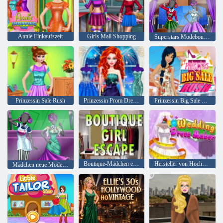
Annie Einkaufszeit
Girls Mall Shopping
Superstars Modeboutique
Prinzessin Sale Rush
Prinzessin Prom Dress Collection
Prinzessin Big Sale Rush
Boutique-Mädchen entkommen
Hersteller von Hochzeitskleidern
Mädchen neue Modeboutique