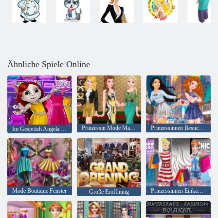
Ähnliche Spiele Online
Prinzessin Mode Marken Favoriten
Prinzessinnen Besuchen New York
Im Gespräch Angela Fashion Day
Mode Boutique Fenster
Prinzessinnen Einkaufsbummel
Große Eröffnung