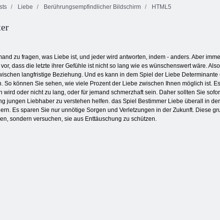
sts
Liebe
Berührungsempfindlicher Bildschirm
HTML5
ter
Italienisches
Testen Sie die
Brainrot-Quiz
Hamada Yed7ak
Liebe
and zu fragen, was Liebe ist, und jeder wird antworten, indem - anders. Aber imme
vor, dass die letzte ihrer Gefühle ist nicht so lang wie es wünschenswert wäre. Al
zwischen langfristige Beziehung. Und es kann in dem Spiel der Liebe Determinant
 So können Sie sehen, wie viele Prozent der Liebe zwischen Ihnen möglich ist. Es 
 wird oder nicht zu lang, oder für jemand schmerzhaft sein. Daher sollten Sie sofor
hung jungen Liebhaber zu verstehen helfen. das Spiel Bestimmer Liebe überall in der
ern. Es sparen Sie nur unnötige Sorgen und Verletzungen in der Zukunft. Diese g
ügen, sondern versuchen, sie aus Enttäuschung zu schützen.