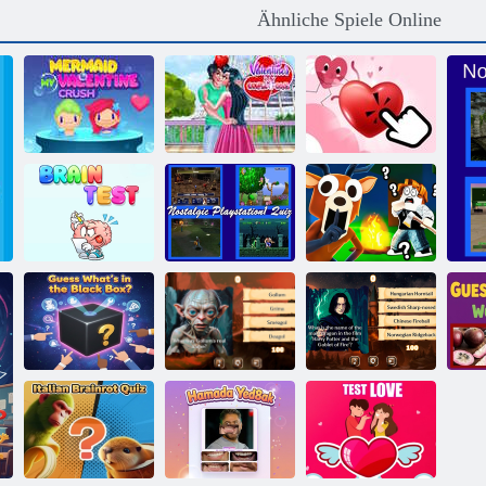
Ähnliche Spiele Online
Meerjungfrau
Mein Valentine
Valentinstag
Liebesklicker:
Crush
Paar Ziel
Valentinstag
Nostalgisches
Playstation1-
Kinderquiz: 99
Gehirntest
Quiz
Nächte im Wald
Ratet mal, was
Er
in der Black Box
ist?
Mittelerde-Quiz
Hogwarts-Quiz