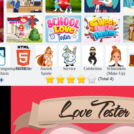
Romantische
Paar Ziele
K
Büro-Liebe
Liebesunterschiede
Puzzle
Süßer
Spiderman-Kuss
Schulliebestester
Liebestester
rungsempfindlicher
HTML5
Anzieh
Service
Celebrities
Schminken
chirm
Spiele
(Make Up)
(Total 4)