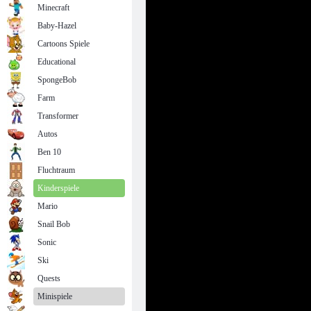
Minecraft
Baby-Hazel
Cartoons Spiele
Educational
SpongeBob
Farm
Transformer
Autos
Ben 10
Fluchtraum
Kinderspiele
Mario
Snail Bob
Sonic
Ski
Quests
Minispiele