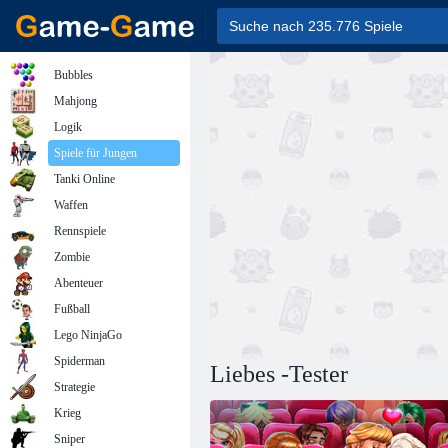
Bubbles
Mahjong
Logik
Spiele für Jungen
Tanki Online
Waffen
Rennspiele
Zombie
Abenteuer
Fußball
Lego NinjaGo
Spiderman
Liebes -Tester
Strategie
Krieg
Sniper