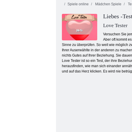
Spiele online
Mädchen Spiele
Te
Liebes -Tes
Love Tester
Versuchen Sie jem
Aber oft kommt es 
Sinne zu überprüfen. So weit wie möglich 
ConfusionsInMath 5-8
Ihrer Auserwählte in der anderen zu machen.
nichts Gutes auf Ihrer Beziehung. Sie dauern
Love Tester ist so ein Test, der ihre Bezie
herausfinden, wie man sich einander annäh
und auf das Herz klicken. Es wird nie betr