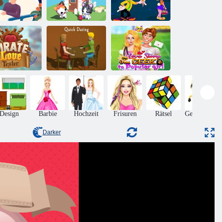
rankenhaus
Liebe
Bunny Love
küssen
Katzenlinie
Dressup
Liebesgeschichte
vom Geek zum
Piraten-
Schnelle
beliebten
Liebestester
Datierung
Mädchen
Design
Barbie
Hochzeit
Frisuren
Rätsel
Geschicklich
Darker