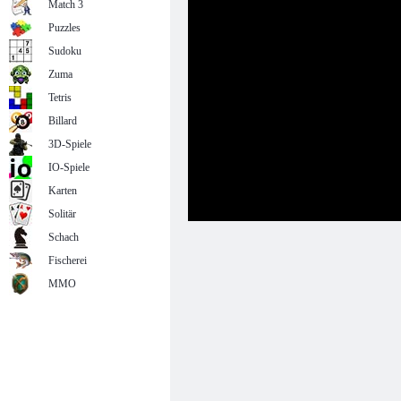
Match 3
Puzzles
Sudoku
Zuma
Tetris
Billard
3D-Spiele
IO-Spiele
Karten
Solitär
Schach
Fischerei
MMO