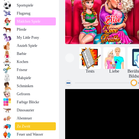
Sportspiele
Flugzeug
Mädchen Spiele
Pferde
My Little Pony
Anzieh Spiele
Barbie
Kochen
Friseur
Tests
Liebe
Berüh
Bilds
Malspiele
Schminken
Gefroren
Ellie Liebe Ärger
Farbige Blöcke
Dinosaurier
Abenteuer
Zu Zweit
Feuer und Wasser