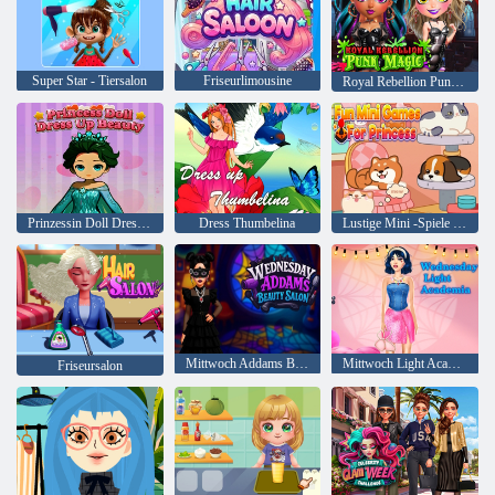
Super Star - Tiersalon
Friseurlimousine
Royal Rebellion Punk Magie
Prinzessin Doll Dress Up Beauty
Dress Thumbelina
Lustige Mini -Spiele für Prinzessin
Mittwoch Addams Beauty Salon
Mittwoch Light Academia
Friseursalon