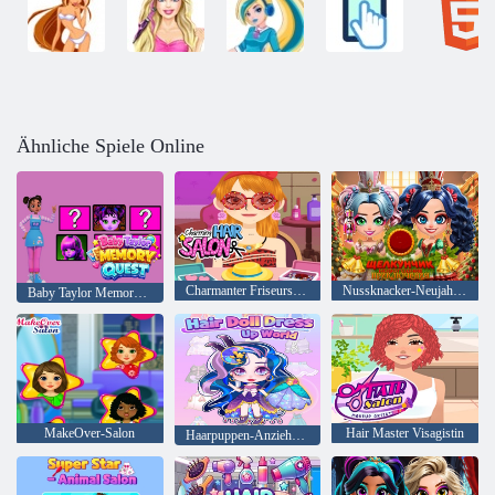
Ähnliche Spiele Online
Charmanter Friseursalon
Nussknacker-Neujahrsabenteuer
Baby Taylor Memory Quest
MakeOver-Salon
Hair Master Visagistin
Haarpuppen-Anziehwelt