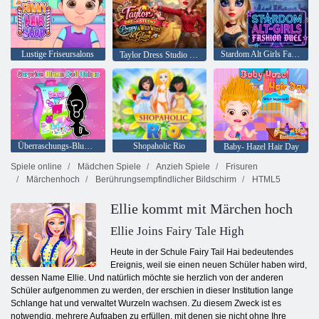
Lustige Friseursalons
Stardom Alt Girls Fashion Duel
Taylor Dress Studio Preppy Wild West
Überraschungs-Blume-Puppe auspacken
Shopaholic Rio
Baby- Hazel Hair Day
Spiele online
Mädchen Spiele
Anzieh Spiele
Frisuren
Märchenhoch
Berührungsempfindlicher Bildschirm
HTML5
Ellie kommt mit Märchen hoch
Ellie Joins Fairy Tale High
Heute in der Schule Fairy Tail Hai bedeutendes
Ereignis, weil sie einen neuen Schüler haben wird,
dessen Name Ellie. Und natürlich möchte sie herzlich von der anderen
Schüler aufgenommen zu werden, der erschien in dieser Institution lange
Schlange hat und verwaltet Wurzeln wachsen. Zu diesem Zweck ist es
notwendig, mehrere Aufgaben zu erfüllen, mit denen sie nicht ohne Ihre