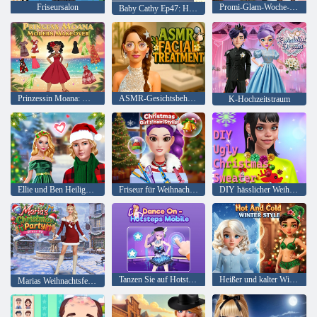
Friseursalon
Promi-Glam-Woche-Herausforderung
Baby Cathy Ep47: Hübsche Getränke
Prinzessin Moana: Modernes Makeover
ASMR-Gesichtsbehandlung
K-Hochzeitstraum
Ellie und Ben Heiligabend
Friseur für Weihnachtsmädchen
DIY hässlicher Weihnachtspullover
Tanzen Sie auf Hotsteps Mobile
Heißer und kalter Winterstil
Marias Weihnachtsfeier-Verkleidung