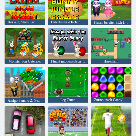
Hör auf, Mom Kaninchen zu weinen
Osterhasen -Dschungel -Flucht
Hasen bereiten sich für Ostern vor
Monster von Ostereier
Flucht mit dem Osterhasen
Hasenfarm
Leg Cinco
Zurück nach Candyland 4: Lollipop Garden
Amigo Pancho 2: New York Party