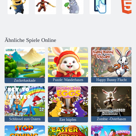
Ähnliche Spiele Online
Puzzle: Wanderhasen
Happy Bunny Flucht
Zuckerkaskade
Schlüssel zum Ostern
Zombie -Osterhasen
Eier hüpfen