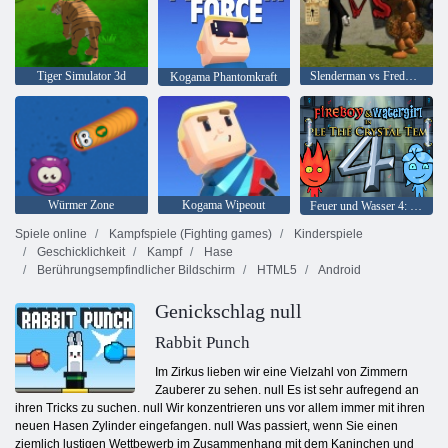
Tiger Simulator 3d
Slenderman vs Freddy Der Fazbear
Kogama Phantomkraft
Würmer Zone
Kogama Wipeout
Feuer und Wasser 4: Kristalltempel
Spiele online
Kampfspiele (Fighting games)
Kinderspiele
Geschicklichkeit
Kampf
Hase
Berührungsempfindlicher Bildschirm
HTML5
Android
Genickschlag null
Rabbit Punch
Im Zirkus lieben wir eine Vielzahl von Zimmern
Zauberer zu sehen. null Es ist sehr aufregend an
ihren Tricks zu suchen. null Wir konzentrieren uns vor allem immer mit ihren
neuen Hasen Zylinder eingefangen. null Was passiert, wenn Sie einen
ziemlich lustigen Wettbewerb im Zusammenhang mit dem Kaninchen und