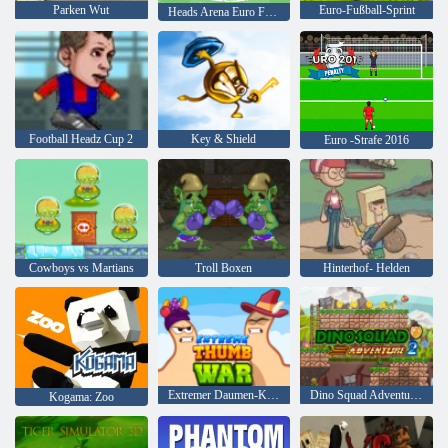
Parken Wut
Euro-Fußball-Sprint
Heads Arena Euro Fußball
Football Headz Cup 2
Key & Shield
Euro -Strafe 2016
Cowboys vs Martians
Troll Boxen
Hinterhof- Helden
Extremer Daumen-Krieg
Dino Squad Adventure 2
Kogama: Zoo