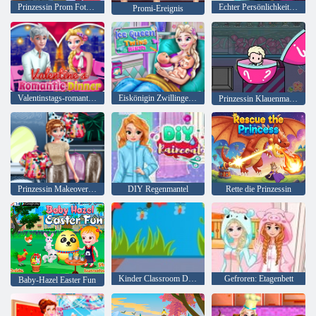
Prinzessin Prom Foto-Shooting
Echter Persönlichkeitstest
Promi-Ereignis
Valentinstags-romantisches Abendessen
Eiskönigin Zwillinge Geburt
Prinzessin Klauenmaschine
Prinzessin Makeover Zeit
DIY Regenmantel
Rette die Prinzessin
Kinder Classroom Dekoration
Gefroren: Etagenbett
Baby-Hazel Easter Fun