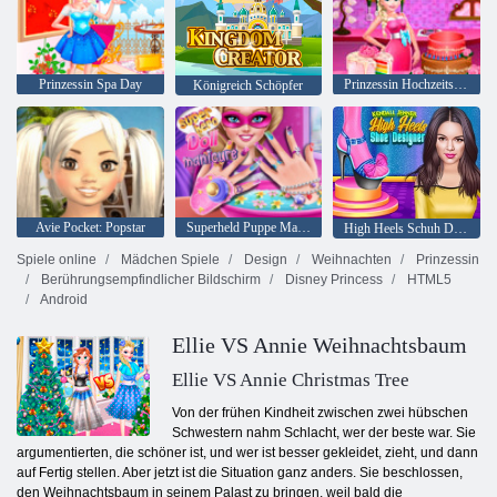
Prinzessin Spa Day
Prinzessin Hochzeitstorte
Königreich Schöpfer
Avie Pocket: Popstar
Superheld Puppe Maniküre
High Heels Schuh Designer
Spiele online
Mädchen Spiele
Design
Weihnachten
Prinzessin
Berührungsempfindlicher Bildschirm
Disney Princess
HTML5
Android
Ellie VS Annie Weihnachtsbaum
Ellie VS Annie Christmas Tree
Von der frühen Kindheit zwischen zwei hübschen
Schwestern nahm Schlacht, wer der beste war. Sie
argumentierten, die schöner ist, und wer ist besser gekleidet, zieht, und dann
auf Fertig stellen. Aber jetzt ist die Situation ganz anders. Sie beschlossen,
den Weihnachtsbaum in seinem Palast zu bringen, weil bald die