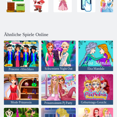
Ähnliche Spiele Online
Schwestern Night Out
Elsa Mandala
Princess -Abschluss
Mode Prinzessin
Geburtstags-Gesichts-Malerei
Prinzessinnen Pj Party