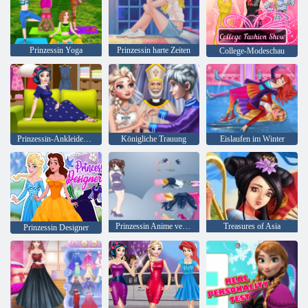
Prinzessin Yoga
Prinzessin harte Zeiten
College-Modeschau
Prinzessin-Ankleidezimmer
Königliche Trauung
Eislaufen im Winter
Prinzessin Anime verkleiden sich
Treasures of Asia
Prinzessin Designer