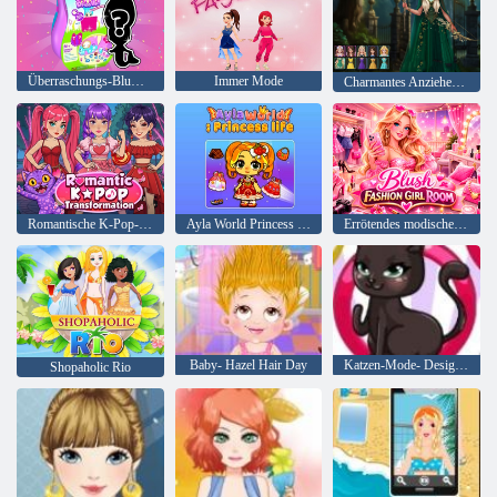
Überraschungs-Blume-Puppe auspacken
Immer Mode
Charmantes Anziehen und Schminken
Romantische K-Pop-Transformation
Ayla World Princess Leben
Errötendes modisches Mädchenzimmer
Baby- Hazel Hair Day
Katzen-Mode- Designer
Shopaholic Rio