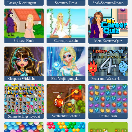
Lässige Kleidungsmode
Sommer- Fiesta
Spaß-Sommer-Urlaub
Princess Fluch
Gartenprinzessin
Mein Karriere-Quiz
Kleopatra Wirkliche Haarschnitte
Elsa Verjüngungskur
Feuer und Wasser 4: Kristalltempel
Verfluchter Schatz 2
Fruita Crush
Schmetterlings Kyodai