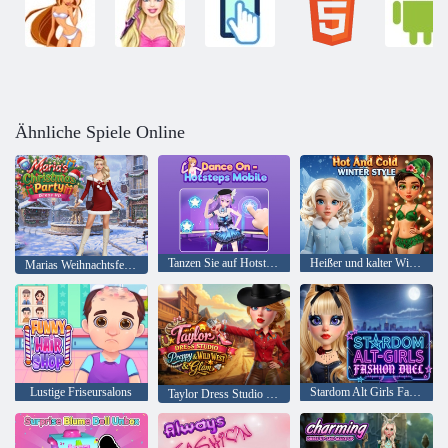
Ähnliche Spiele Online
Tanzen Sie auf Hotsteps Mobile
Heißer und kalter Winterstil
Marias Weihnachtsfeier-Verkleidung
Lustige Friseursalons
Stardom Alt Girls Fashion Duel
Taylor Dress Studio Preppy Wild West