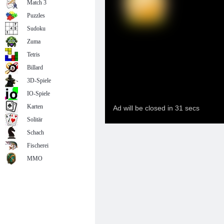
Match 3
Puzzles
Sudoku
Zuma
Tetris
Billard
3D-Spiele
IO-Spiele
Karten
Solitär
Schach
Fischerei
MMO