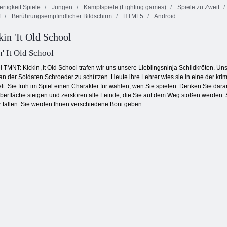
rtigkeit Spiele
Jungen
Kampfspiele (Fighting games)
Spiele zu Zweit
f
Berührungsempfindlicher Bildschirm
HTML5
Android
Unglaublich
Ninja -
Ninja
Gleichgewicht
Heroisch Pilot
n 'It Old School
' It Old School
el TMNT: Kickin ‚It Old School trafen wir uns unsere Lieblingsninja Schildkröten. 
n der Soldaten Schroeder zu schützen. Heute ihre Lehrer wies sie in eine der krim
t. Sie früh im Spiel einen Charakter für wählen, wen Sie spielen. Denken Sie dara
Oberfläche steigen und zerstören alle Feinde, die Sie auf dem Weg stoßen werden.
 fallen. Sie werden Ihnen verschiedene Boni geben.