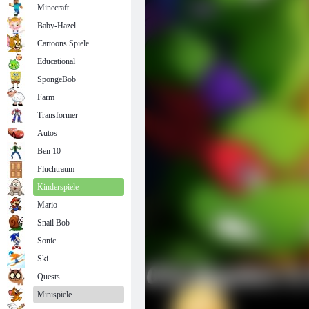
Minecraft
Baby-Hazel
Cartoons Spiele
Educational
SpongeBob
Farm
Transformer
Autos
Ben 10
Fluchtraum
Kinderspiele
Mario
Snail Bob
Sonic
Ski
Quests
Minispiele