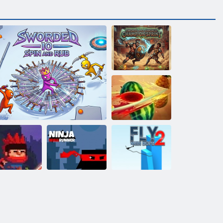
Schwerter und
Sandalen:
Champion
Sprint
Fruit Ninja
Ninja Wand
Fliegen Sie mit
nja Ranmaru
Sworded io – Spin and Rub
Runner
Seil 2