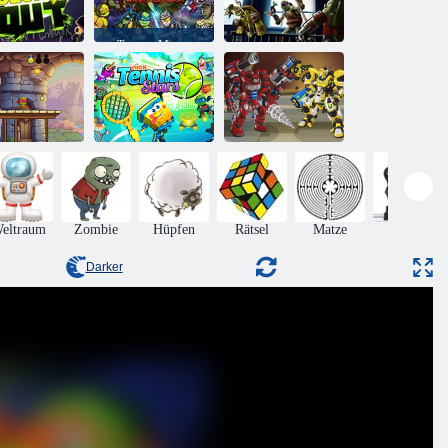
Teenage Mutant
Ninja Turtles
gegen Power
Schattenhelden
enage Mutant
Rangers:
der Teenage
inja Turtles
Ultimate Hero
Mutant Ninja
eck war aus
Clash
Turtles
Nick Tennis
Super Roboter
urtle Quest
Stars
Kämpfer 2
eltraum
Zombie
Hüpfen
Rätsel
Matze
Aktion
Darker