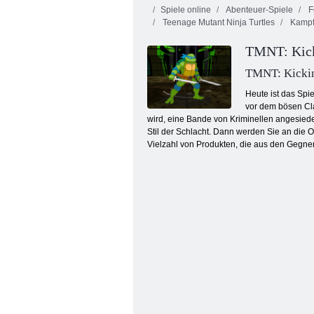
Spiele online
Abenteuer-Spiele
Fe
Teenage Mutant Ninja Turtles
Kamp
TMNT: Kicki
TMNT: Kickin
Heute ist das Spi
vor dem bösen Cla
Digimon Battle Spirit 2
wird, eine Bande von Kriminellen angesiedel
Stil der Schlacht. Dann werden Sie an die 
Vielzahl von Produkten, die aus den Gegner