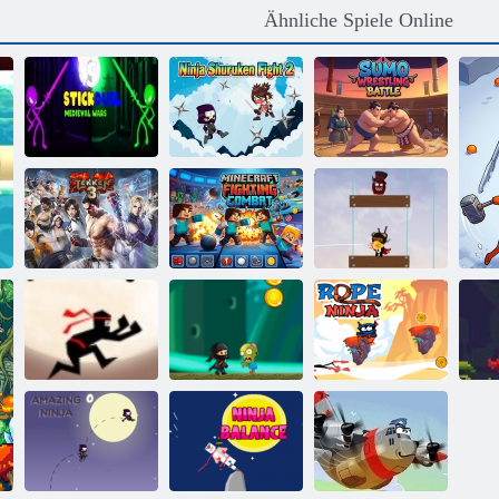
Ähnliche Spiele Online
Stick Duell
Sumo-
mittelalterliche
Ninja Shuriken
Wrestling-
Kriege
Kampf 2
Kampf
Minecraft-
Tekken 3
Kampfkampf
Ninja Bär
Ninja Kid gegen
Der Speed ​​Ninja
Zombies
Seil Ninja
Ni