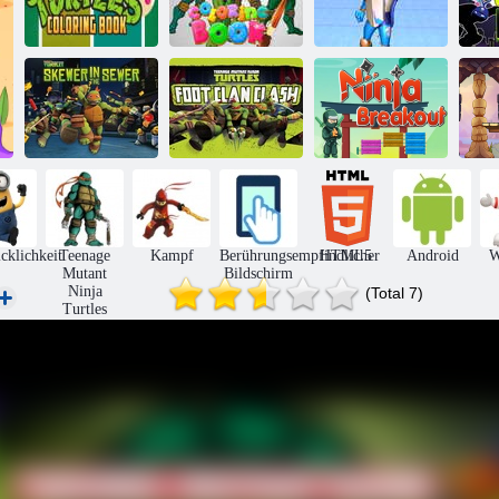
Te
Ninja Turtles
Malbuch für
Ninja-Runner-
N
Malbuch
Ninja Turtle
Kämpfer
D
Teenage Mutant
Ninja Turtles:
Teenage Mutant
Spieß im
Ninja Turtles
Abwasserkanal
Foot Clan Clash
Ninja-Ausbruch
T
cklichkeit
Teenage
Kampf
Berührungsempfindlicher
HTML5
Android
W
Mutant
Bildschirm
Ninja
(Total 7)
Turtles