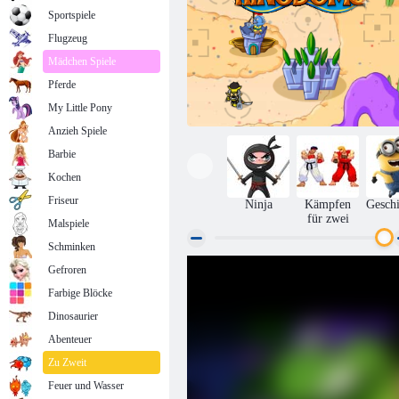
Sportspiele
Flugzeug
Mädchen Spiele
Pferde
My Little Pony
Anzieh Spiele
Barbie
Kochen
Friseur
Ninja
Kämpfen
Geschi
für zwei
Malspiele
Schminken
Gefroren
Nick-Königreiche
Farbige Blöcke
Dinosaurier
Abenteuer
Zu Zweit
Feuer und Wasser