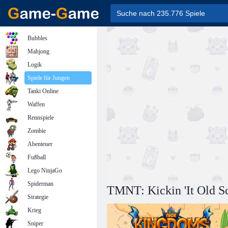
Bubbles
Mahjong
Logik
Spiele für Jungen
Tanki Online
Waffen
Rennspiele
Zombie
Abenteuer
Fußball
Lego NinjaGo
Spiderman
TMNT: Kickin 'It Old S
Strategie
Krieg
Sniper