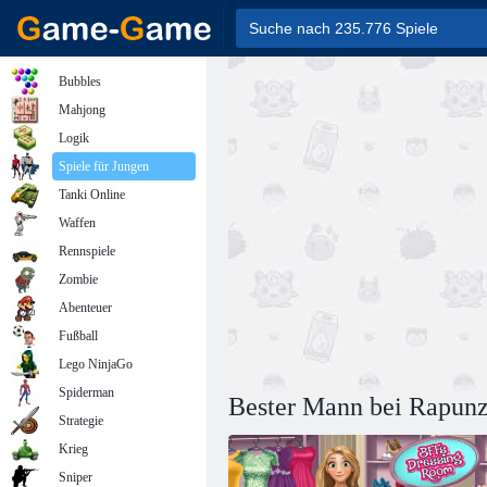
Bubbles
Mahjong
Logik
Spiele für Jungen
Tanki Online
Waffen
Rennspiele
Zombie
Abenteuer
Fußball
Lego NinjaGo
Spiderman
Bester Mann bei Rapunz
Strategie
Krieg
Sniper