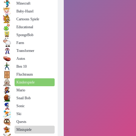
Minecraft
Baby-Hazel
Cartoons Spiele
Educational
SpongeBob
Farm
Transformer
Autos
Ben 10
Fluchtraum
Kinderspiele
Mario
Snail Bob
Sonic
Ski
Quests
Minispiele