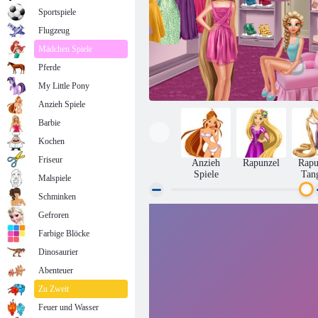
Sportspiele
Flugzeug
Mädchen Spiele
Pferde
My Little Pony
Anzieh Spiele
Barbie
Kochen
Friseur
Anzieh
Rapunzel
Rapu
Spiele
Tan
Malspiele
Schminken
Gefroren
Elsa und Rapunzel Ankleideraum
Farbige Blöcke
Dinosaurier
Abenteuer
Zu Zweit
Feuer und Wasser