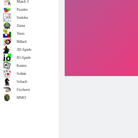
Match 3
Puzzles
Sudoku
Zuma
Tetris
Billard
3D-Spiele
IO-Spiele
Karten
Solitär
Schach
Fischerei
MMO