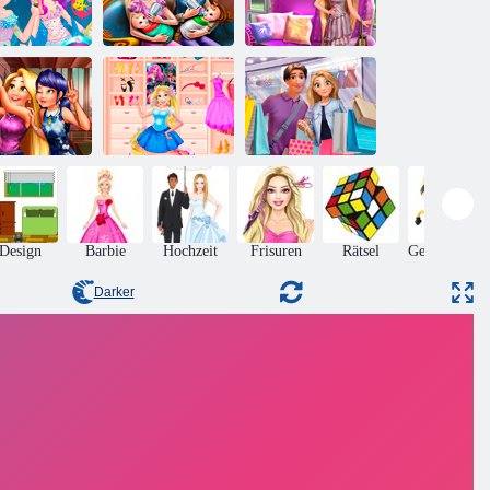
Rapunzel
eerjungfrau-
Zwillinge
Finde Rapunzels
rinzessinnen
Familientag
Ball-Outfit
ris Instagram
Süßer Prinzessin
Rachel und Filip
Selfie
Dressing Room
Shopping Day
Design
Barbie
Hochzeit
Frisuren
Rätsel
Geschicklich
Darker