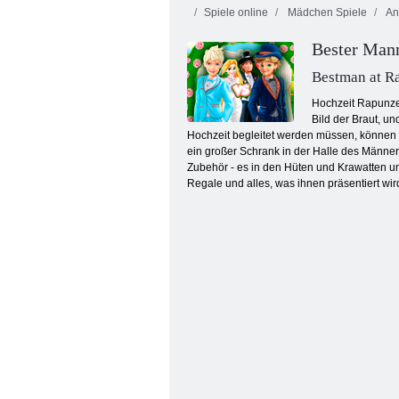
Spiele online
Mädchen Spiele
An
Bester Mann
Bestman at R
Hochzeit Rapunzel
Bild der Braut, u
Hochzeit begleitet werden müssen, können ih
Hochschul-Prom Crush
ein großer Schrank in der Halle des Männer-
Zubehör - es in den Hüten und Krawatten un
Regale und alles, was ihnen präsentiert wird