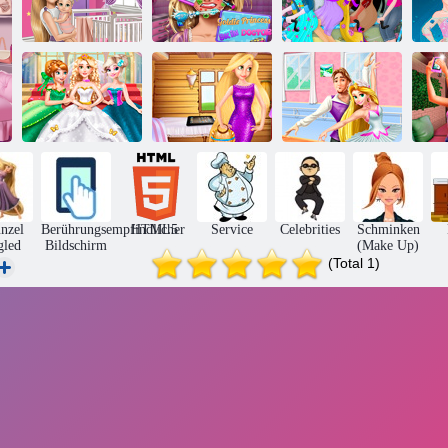
Mommy
Rapunzel Home
Rapunzel Haut
Disney Princess
M
Decoration
Arzt
Tandem
P
Goldie
Prinzessin
Prinzessin
Prinzessin
Ballerina Bullet
Pa
Hochzeit
Vintage Shop
Rush
nzel
Berührungsempfindlicher
HTML5
Service
Celebrities
Schminken
gled
Bildschirm
(Make Up)
(Total 1)