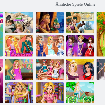
Ähnliche Spiele Online
Disney
Spielen Sie
verwickelt
Rapunzel Sweet
doppelte
Lustiges Spiel 3
Matching Game
Probleme
Rapunzel
Aufgeteilt Mit
Prinzessinnen-
Flynn
Party-Marathon
Glamour Abend
Prinzessinnen
Rapunzels
Prinzessinnen
öffnen
Kl
Instagram Blog
Sauna Realife
Kunstgalerie