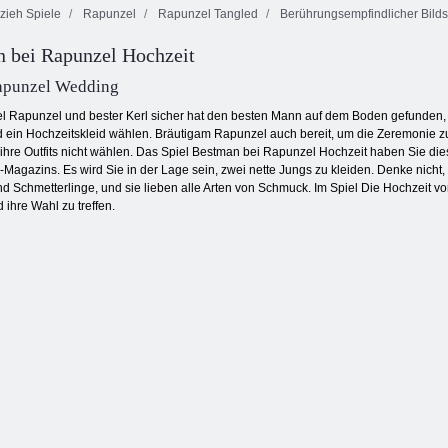
zieh Spiele
Rapunzel
Rapunzel Tangled
Berührungsempfindlicher Bild
Blonde
Prinzessin
Blonde
Rapunzel
 bei Rapunzel Hochzeit
Krankenhaus
Prinzessin Spa
Reparatur
Erholung
Tag
Fahrrad
apunzel Wedding
 Rapunzel und bester Kerl sicher hat den besten Mann auf dem Boden gefunden, so
nd ein Hochzeitskleid wählen. Bräutigam Rapunzel auch bereit, um die Zeremonie z
re Outfits nicht wählen. Das Spiel Bestman bei Rapunzel Hochzeit haben Sie diese 
Magazins. Es wird Sie in der Lage sein, zwei nette Jungs zu kleiden. Denke nicht,
d Schmetterlinge, und sie lieben alle Arten von Schmuck. Im Spiel Die Hochzeit vo
 ihre Wahl zu treffen.