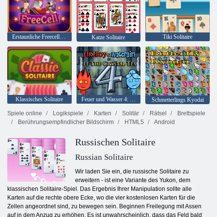
Erstaunliche Freecell Solitaire
Tiki Solitaire
Katze Solitaire
Klassisches Solitaire
Feuer und Wasser 4: Kristalltempel
Schmetterlings Kyodai
Spiele online
Logikspiele
Karten
Solitär
Rätsel
Brettspiele
Berührungsempfindlicher Bildschirm
HTML5
Android
Russischen Solitaire
Russian Solitaire
Wir laden Sie ein, die russische Solitaire zu
erweitern - ist eine Variante des Yukon, dem
klassischen Solitaire-Spiel. Das Ergebnis Ihrer Manipulation sollte alle
Karten auf die rechte obere Ecke, wo die vier kostenlosen Karten für die
Zellen angeordnet sind, zu bewegen sein. Beginnen Freilegung mit Assen
auf in dem Anzug zu erhöhen. Es ist unwahrscheinlich, dass das Feld bald