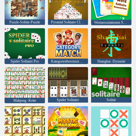
Puzzle-Solitär-Puzzle
Pyramid Solitaire Classic
Wortassoziationen Solitaire
Spider Solitaire Pro
Kategorieübereinstimmung
Shanghai -Dynastie
Spider Solitaire
Solitär
Mahjong -Kette