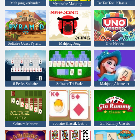
Mah jong verbinden
Tic Tac Toe | Klassisches Spiel
Mystische Mahjong -Abenteuer
Solitaire Quest Pyramide
Mahjong Jong
Uno Helden
6 Peaks Solitaire
Solitaire Tri Peaks
Mahjong Abenteuer
Solitaire Klassik Ostern
Gin Rummy Classic
Solitaire Meister