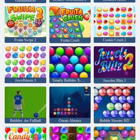
Gummiblöcke
Fruita Swipe 2
Cookie Crush 2
Fruita Crush
Juwelblasen 3
Smarty Bubbles X-Mas
Juwelen Blitz 2
Bubbles: der Fußball
Ozean-Absturz
Bubble Shooter HD