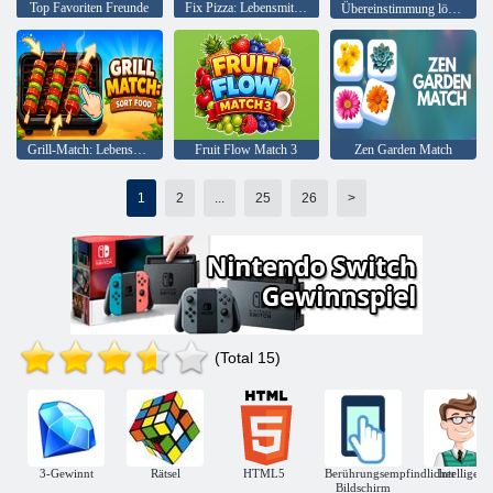
Top Favoriten Freunde
Fix Pizza: Lebensmittelsortierung
Übereinstimmung löschen
Grill-Match: Lebensmittel sortieren
Fruit Flow Match 3
Zen Garden Match
1
2
...
25
26
>
(Total 15)
3-Gewinnt
Rätsel
HTML5
Berührungsempfindlicher
Intelligent
Bildschirm