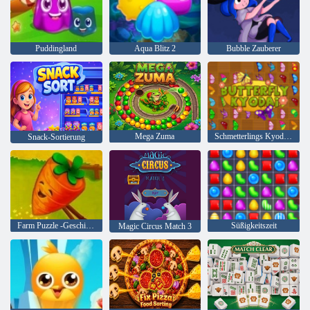
Puddingland
Aqua Blitz 2
Bubble Zauberer
Mega Zuma
Schmetterlings Kyodai 2
Snack-Sortierung
Farm Puzzle -Geschichte
Süßigkeitszeit
Magic Circus Match 3