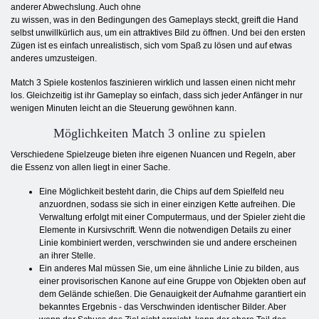
anderer Abwechslung. Auch ohne
zu wissen, was in den Bedingungen des Gameplays steckt, greift die Hand
selbst unwillkürlich aus, um ein attraktives Bild zu öffnen. Und bei den ersten
Zügen ist es einfach unrealistisch, sich vom Spaß zu lösen und auf etwas
anderes umzusteigen.
Match 3 Spiele kostenlos faszinieren wirklich und lassen einen nicht mehr
los. Gleichzeitig ist ihr Gameplay so einfach, dass sich jeder Anfänger in nur
wenigen Minuten leicht an die Steuerung gewöhnen kann.
Möglichkeiten Match 3 online zu spielen
Verschiedene Spielzeuge bieten ihre eigenen Nuancen und Regeln, aber
die Essenz von allen liegt in einer Sache.
Eine Möglichkeit besteht darin, die Chips auf dem Spielfeld neu
anzuordnen, sodass sie sich in einer einzigen Kette aufreihen. Die
Verwaltung erfolgt mit einer Computermaus, und der Spieler zieht die
Elemente in Kursivschrift. Wenn die notwendigen Details zu einer
Linie kombiniert werden, verschwinden sie und andere erscheinen
an ihrer Stelle.
Ein anderes Mal müssen Sie, um eine ähnliche Linie zu bilden, aus
einer provisorischen Kanone auf eine Gruppe von Objekten oben auf
dem Gelände schießen. Die Genauigkeit der Aufnahme garantiert ein
bekanntes Ergebnis - das Verschwinden identischer Bilder. Aber