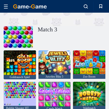
Match 3
Juwelen Blitz 5
Zoo Boom
Goldrausch Spiel
Bubble Shooter HTML5
Waldmatch
Candy Match