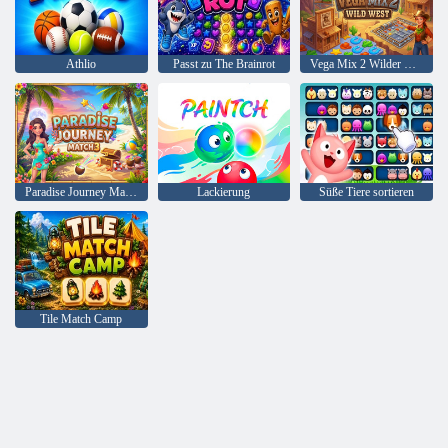
Athlio
Passt zu The Brainrot
Vega Mix 2 Wilder Westen
Paradise Journey Match3
Lackierung
Süße Tiere sortieren
Tile Match Camp