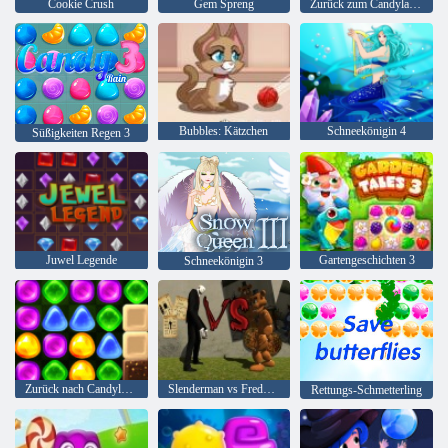
Cookie Crush
Gem Spreng
Zurück zum Candyland Sweet River
Bubbles: Kätzchen
Schneekönigin 4
Süßigkeiten Regen 3
Juwel Legende
Gartengeschichten 3
Schneekönigin 3
Zurück nach Candyland 4: Lollipop Garden
Slenderman vs Freddy Der Fazbear
Rettungs-Schmetterling