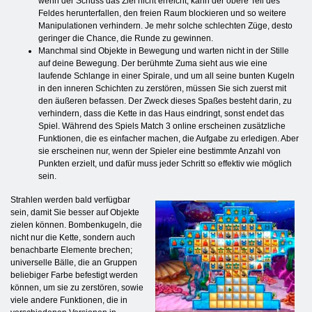
wenn der Schuss das Ziel nicht erreicht, kann der obere Teil des
Feldes herunterfallen, den freien Raum blockieren und so weitere
Manipulationen verhindern. Je mehr solche schlechten Züge, desto
geringer die Chance, die Runde zu gewinnen.
Manchmal sind Objekte in Bewegung und warten nicht in der Stille
auf deine Bewegung. Der berühmte Zuma sieht aus wie eine
laufende Schlange in einer Spirale, und um all seine bunten Kugeln
in den inneren Schichten zu zerstören, müssen Sie sich zuerst mit
den äußeren befassen. Der Zweck dieses Spaßes besteht darin, zu
verhindern, dass die Kette in das Haus eindringt, sonst endet das
Spiel. Während des Spiels Match 3 online erscheinen zusätzliche
Funktionen, die es einfacher machen, die Aufgabe zu erledigen. Aber
sie erscheinen nur, wenn der Spieler eine bestimmte Anzahl von
Punkten erzielt, und dafür muss jeder Schritt so effektiv wie möglich
sein.
Strahlen werden bald verfügbar
sein, damit Sie besser auf Objekte
zielen können. Bombenkugeln, die
nicht nur die Kette, sondern auch
benachbarte Elemente brechen;
universelle Bälle, die an Gruppen
beliebiger Farbe befestigt werden
können, um sie zu zerstören, sowie
viele andere Funktionen, die in