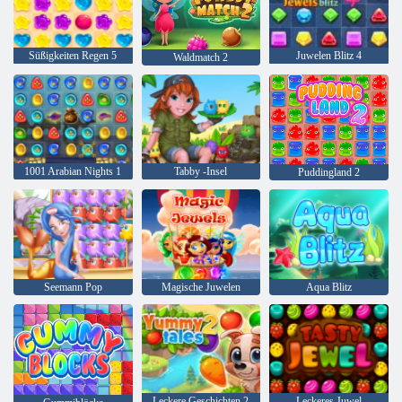
Süßigkeiten Regen 5
Juwelen Blitz 4
Waldmatch 2
1001 Arabian Nights 1
Tabby -Insel
Puddingland 2
Seemann Pop
Magische Juwelen
Aqua Blitz
Leckere Geschichten 2
Leckeres Juwel