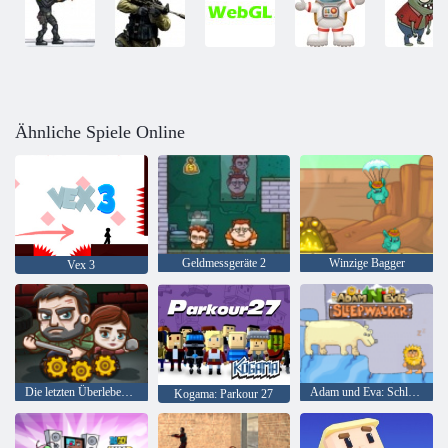
Ähnliche Spiele Online
Geldmessgeräte 2
Winzige Bagger
Vex 3
Die letzten Überlebenden
Adam und Eva: Schlafwandler
Kogama: Parkour 27