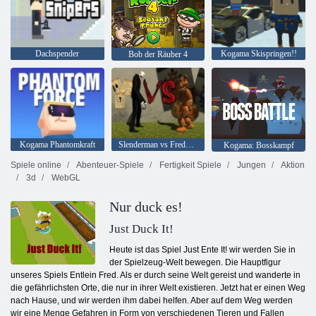
Dachspender
Kogama Skispringen!!
Bob der Räuber 4
Kogama Phantomkraft
Slenderman vs Freddy Der Fazbear
Kogama: Bosskampf
Spiele online
Abenteuer-Spiele
Fertigkeit Spiele
Jungen
Aktion
3d
WebGL
Nur duck es!
Just Duck It!
Heute ist das Spiel Just Ente It! wir werden Sie in
der Spielzeug-Welt bewegen. Die Hauptfigur
unseres Spiels Entlein Fred. Als er durch seine Welt gereist und wanderte in
die gefährlichsten Orte, die nur in ihrer Welt existieren. Jetzt hat er einen Weg
nach Hause, und wir werden ihm dabei helfen. Aber auf dem Weg werden
wir eine Menge Gefahren in Form von verschiedenen Tieren und Fallen