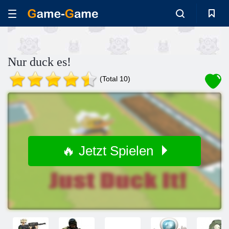
Nur duck es!
(Total 10)
🔥 Jetzt Spielen