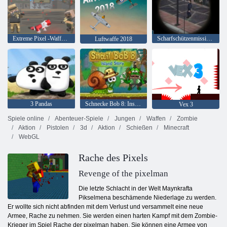
Extreme Pixel -Waffen -Apokalypse 3
Scharfschützenmission 3d
Luftwaffe 2018
3 Pandas
Schnecke Bob 8: Inselgeschichte
Vex 3
Spiele online
Abenteuer-Spiele
Jungen
Waffen
Zombie
Aktion
Pistolen
3d
Aktion
Schießen
Minecraft
WebGL
Rache des Pixels
Revenge of the pixelman
Die letzte Schlacht in der Welt Maynkrafta
Pikselmena beschämende Niederlage zu werden.
Er wollte sich nicht abfinden mit dem Verlust und versammelt eine neue
Armee, Rache zu nehmen. Sie werden einen harten Kampf mit dem Zombie-
Krieger im Spiel Rache der pixelman haben. Sie können eine Armee von