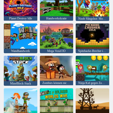
Planet Destroy Idle
Handwerkskratie
Noob Slingshot: Monster
Wandhandwerk
Mega Voxel IO
Spitzhacke-Brecher im Leerlauf
Zombies können nicht springen
Ninja Kid gegen Zombies
MineBlock-Stack