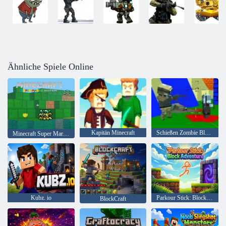
Ähnliche Spiele Online
Kapitän Minecraft
Schießen Zombie Blocky Gun Warfare
Minecraft Super Mario Edition
Kubz. io
Parkour Stick: Blockabenteuer
BlockCraft