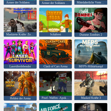
Armee der Soldaten: Widerstand
Mittelalterliche Verteidigung Z
Armee der Soldaten Weltkrieg
Maskierte Kräfte: Zombie-Überleben
Schäferei
Dumme Zombies 2
Laserüberlebender
Clash of Cars Arena
MFPS-Militärkampf
Pixel -Waffen -Apokalypse 6
Masked Kräfte 3
Helden der Arena