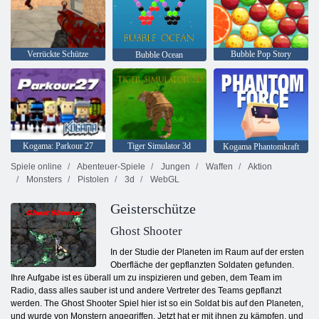
Verrückte Schütze
Bubble Pop Story
Bubble Ocean
Kogama: Parkour 27
Tiger Simulator 3d
Kogama Phantomkraft
Spiele online
Abenteuer-Spiele
Jungen
Waffen
Aktion
Monsters
Pistolen
3d
WebGL
Geisterschütze
Ghost Shooter
In der Studie der Planeten im Raum auf der ersten
Oberfläche der gepflanzten Soldaten gefunden.
Ihre Aufgabe ist es überall um zu inspizieren und geben, dem Team im
Radio, dass alles sauber ist und andere Vertreter des Teams gepflanzt
werden. The Ghost Shooter Spiel hier ist so ein Soldat bis auf den Planeten,
und wurde von Monstern angegriffen. Jetzt hat er mit ihnen zu kämpfen, und