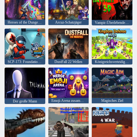
Heroes of the Dungeons: Match-3-Rollenspiel
Arcuz-Schatzjäger
Vampir-Überlebende 3D
SCP-173: Foundation-Flucht
DustFall 22 Wellen
Königreichsverteidigung Mega
Emoji-Arena zusammenführen
Magisches Ziel
Der große Mann