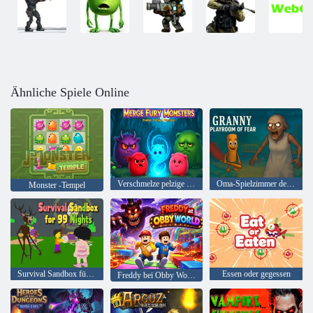
Ähnliche Spiele Online
Verschmelze pelzige Monster
Oma-Spielzimmer der Angst
Monster -Tempel
Survival Sandbox für 99 Nächte
Essen oder gegessen
Freddy bei Obby World