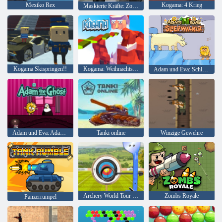
Mexiko Rex
Kogama: 4 Krieg
Maskierte Kräfte: Zombie-Überleben
Kogama Skispringen!!
Kogama: Weihnachtsparkour
Adam und Eva: Schlafwandler
Adam und Eva: Adam der Geist
Tanki online
Winzige Gewehre
Archery World Tour - Highscore Bogenschießen 3D
Zombs Royale
Panzerrumpel