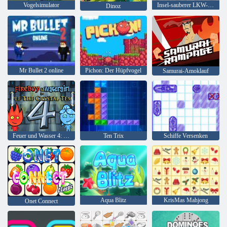
Vogelsimulator
Insel-sauberer LKW-Abfall Sim
Dinoz
Mr Bullet 2 online
Pichon: Der Hüpfvogel
Samurai-Amoklauf
Feuer und Wasser 4: Kristalltempel
Ten Trix
Schiffe Versenken
Aqua Blitz
KrisMas Mahjong
Onet Connect