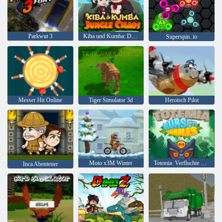
Parkwut 3
Kiba und Kumba: Dschungelchaos
Superspin. io
Messer Hit Online
Tiger Simulator 3d
Heroisch Pilot
Moto x3M Winter
Totemia: Verfluchte Murmeln
Inca Abenteuer