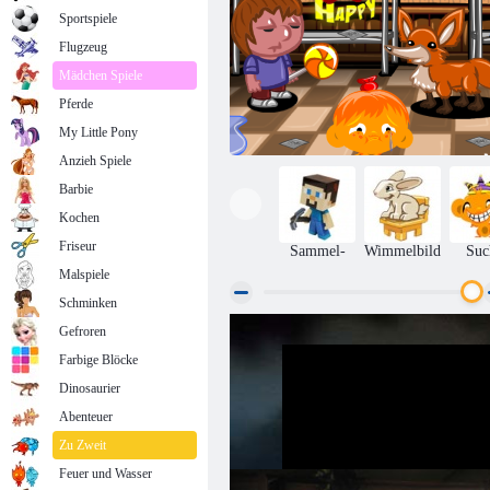
Sportspiele
Flugzeug
Mädchen Spiele
Pferde
My Little Pony
Anzieh Spiele
Barbie
Kochen
Friseur
Sammel-
Wimmelbild
Suc
Malspiele
Schminken
Gefroren
Affe geht glücklich Stufe 295
Farbige Blöcke
Dinosaurier
Abenteuer
Zu Zweit
Feuer und Wasser