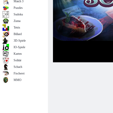
Match 3
Puzzles
Sudoku
Zuma
Tetris
Billard
3D-Spiele
IO-Spiele
Karten
Solitär
Schach
Fischerei
MMO