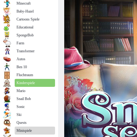
Minecraft
Baby-Hazel
Cartoons Spiele
Educational
SpongeBob
Farm
Transformer
Autos
Ben 10
Fluchtraum
Kinderspiele
Mario
Snail Bob
Sonic
Ski
Quests
Minispiele