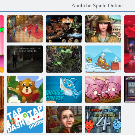
Ähnliche Spiele Online
Evermoor Der
Faden des
Hidden Objects-
Versteckte
Schicksals
Piraten-Schatz
Geschichte
Slenderman
Mystischer
Finden Sie die
muss sterben:
Sonnenuntergang
Süßigkeit:
Stille Straßen
Wald
Winter
Eichhörnchen-
Run, Schwein,
Held
Fliegen Shark
Run
L