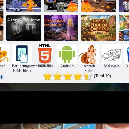
Monkey Go
Happy Stage
Affe Go Happy
Affe Go Happy
Af
343,
Stage 347
Stage 361
Wimmelbild-
Bedevil's
Ein langer Weg
Mädchen und
Hidden Objects
nach Hause
Katze
1: Bauernhof
Fi
hen
Berührungsempfindlicher
HTML5
Android
Anzieh
Malspiele
3
Bildschirm
Spiele
(Total 10)