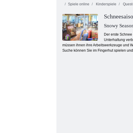
Spiele online
Kinderspiele
Quest-
Schneesais
Snowy Seaso
Der erste Schnee 
Unterhaltung verb
müssen ihnen ihre Arbeitswerkzeuge und We
Beach House Reinigung
Suche können Sie im Fingerhut spielen und