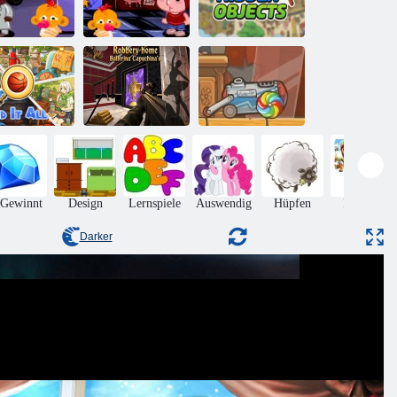
Finden Sie ein
fe Go Happy
Affe GO Happy
verstecktes
Stage 377
Stage 399
Objekt heraus
Raub nach
Hause Ballerina
Finden Sie die
nden Sie alles
Capuchina
Süßigkeit
 Gewinnt
Design
Lernspiele
Auswendig
Hüpfen
Puzzles
Darker