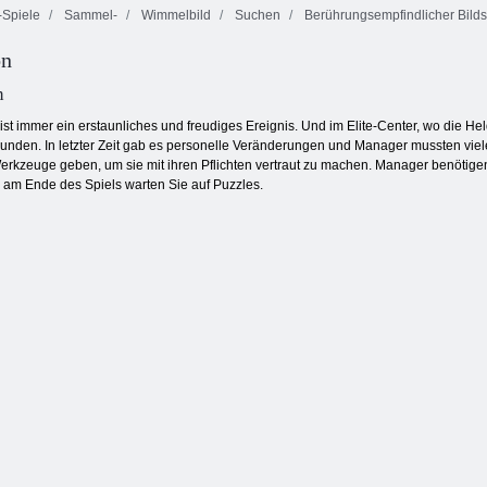
Spiele
Sammel-
Wimmelbild
Suchen
Berührungsempfindlicher Bild
Tippen Sie auf
Feuer und
on
Tippen Sie auf
Wasser 4:
Dash Online
Besonderer Tag
Kristalltempel
n
ist immer ein erstaunliches und freudiges Ereignis. Und im Elite-Center, wo die H
unden. In letzter Zeit gab es personelle Veränderungen und Manager mussten vie
rkzeuge geben, um sie mit ihren Pflichten vertraut zu machen. Manager benötige
 am Ende des Spiels warten Sie auf Puzzles.