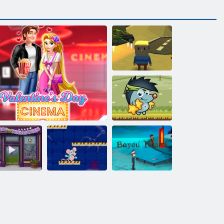
Kogama Der
Fall Geisterhaus
Sboschik Äpfeln
Kleiner
adengeschäft
Valentinstag Kino
Schachlabor
Bayou-Insel