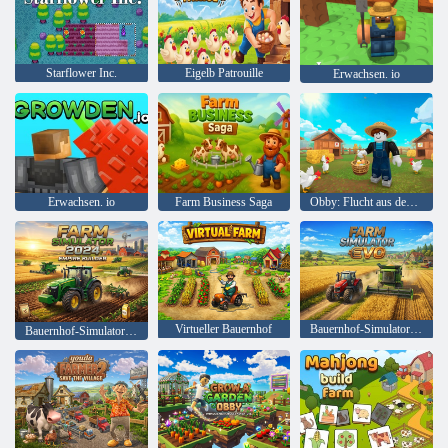
Starflower Inc.
Eigelb Patrouille
Erwachsen. io
Erwachsen. io
Farm Business Saga
Obby: Flucht aus dem Hühnermaterial
Virtueller Bauernhof
Bauernhof-Simulator: Evo
Bauernhof-Simulator 2024