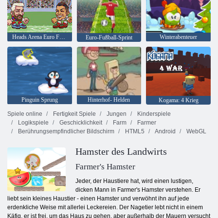
Heads Arena Euro Fußball
Winterabenteuer
Euro-Fußball-Sprint
Pinguin Sprung
Hinterhof- Helden
Kogama: 4 Krieg
Spiele online
Fertigkeit Spiele
Jungen
Kinderspiele
Logikspiele
Geschicklichkeit
Farm
Farmer
Berührungsempfindlicher Bildschirm
HTML5
Android
WebGL
Hamster des Landwirts
Farmer's Hamster
Jeder, der Haustiere hat, wird einen lustigen,
dicken Mann in Farmer's Hamster verstehen. Er
liebt sein kleines Haustier - einen Hamster und verwöhnt ihn auf jede
erdenkliche Weise mit allerlei Leckereien. Der Nagetier lebt nicht in einem
Käfig, er ist frei, um das Haus zu gehen, aber außerhalb der Mauern versucht