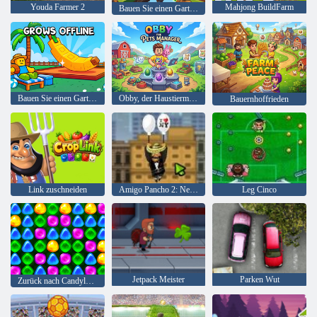
Youda Farmer 2
Mahjong BuildFarm
Bauen Sie einen Garten-Obby an
Bauen Sie einen Garten in 3D an
Obby, der Haustiermanager
Bauernhoffrieden
Link zuschneiden
Amigo Pancho 2: New York Party
Leg Cinco
Jetpack Meister
Parken Wut
Zurück nach Candyland 4: Lollipop Garden