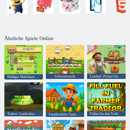
Ähnliche Spiele Online
Schweinezucht
Leerlauf -Pocket Farm Chef
Müßiger Milchfarm Tycoon
Traktor -Landwirtschaftsimulator
Füllen Sie den Treibstoff im Bauerntraktor aus
Familienlüfter Farm: Bau & Ernte