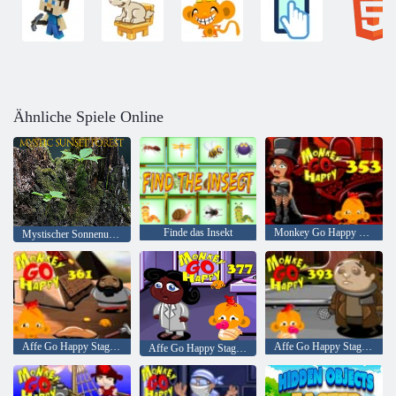
Ähnliche Spiele Online
Finde das Insekt
Monkey Go Happy Stage 353
Mystischer Sonnenuntergang Wald
Affe Go Happy Stage 361
Affe Go Happy Stage 393
Affe Go Happy Stage 377