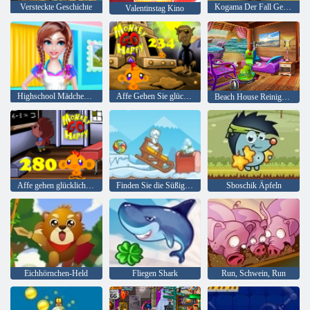
Versteckte Geschichte
Kogama Der Fall Geisterhaus
Valentinstag Kino
Highschool Mädchen Hausreinigung
Affe Gehen Sie glückliche Stufe 234
Beach House Reinigung
Affe gehen glücklich Stadium 280
Finden Sie die Süßigkeit: Winter
Sboschik Äpfeln
Eichhörnchen-Held
Fliegen Shark
Run, Schwein, Run