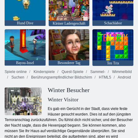
Hund Dive
Schachlabor
Kleiner Ladengeschäft
Bayou-Insel
Besonderer Tag
Ten Trix
Spiele online
Kinderspiele
Quest-Spiele
Sammel-
Wimmelbild
Suchen
Berührungsempfindlicher Bildschirm
HTML5
Android
Winter Besucher
Winter Visitor
Es gab ein Gerücht in der Stadt, dass viele feste
Häuser gesucht wurden. Dies ist auf den jüngsten
Terroranschlag zurückzuführen. Du fühlst dich nicht sicher, und der Besucher
der Nacht sagte, dass die Hexenjagd begann. Sie können kommen, also
müssen Sie Ihr Haus auf verdächtige Gegenstände überprüfen. Sie sind
nicht an den Ereignissen beteiligt, die aufgetreten sind, aber es wird