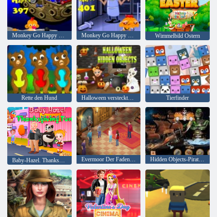
Monkey Go Happy Stage 397
Monkey Go Happy Stage 401
Wimmelbild Ostern
Rette den Hund
Halloween versteckte Objekte
Tierfinder
Evermoor Der Faden des Schicksals
Hidden Objects-Piraten-Schatz
Baby-Hazel. Thanksgiving-Spaß