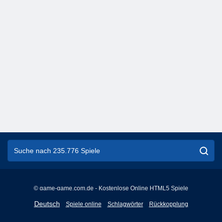
© game-game.com.de - Kostenlose Online HTML5 Spiele
English
Deutsch
Spiele online
Schlagwörter
Rückkopplung
Français