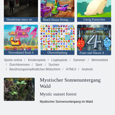
Slenderman muss sterben: Stille Straßen
Gierig Kaninchen
Beach House Reinigung
Nervenkitzel Rush 4
Obstverbindung
Feuer und Wasser 4: Kristalltempel
Spiele online
Kinderspiele
Logikspiele
Sammel-
Wimmelbild
Durchbrennen
Spot-
Suchen
Berührungsempfindlicher Bildschirm
HTML5
Android
Mystischer Sonnenuntergang
Wald
Mystic sunset forest
Mystischer Sonnenuntergang im Wald