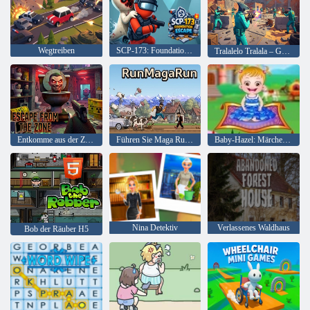
Wegtreiben
SCP-173: Foundation-Flucht
Tralalelo Tralala – Gefängnisausbruch
Entkomme aus der Zone
Führen Sie Maga Run aus
Baby-Hazel: Märchenland
Nina Detektiv
Verlassenes Waldhaus
Bob der Räuber H5