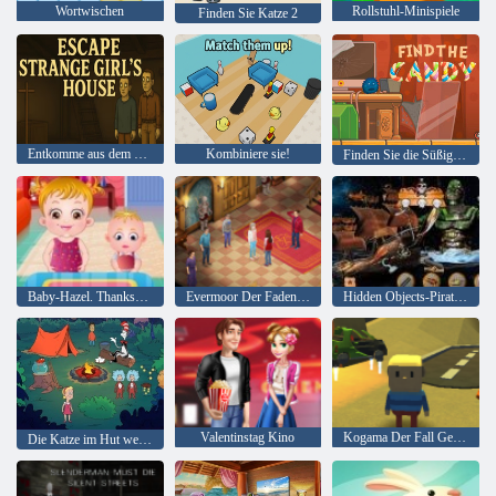
Wortwischen
Rollstuhl-Minispiele
Finden Sie Katze 2
Entkomme aus dem Haus eines seltsamen Mädchens
Kombiniere sie!
Finden Sie die Süßigkeit
Baby-Hazel. Thanksgiving-Spaß
Evermoor Der Faden des Schicksals
Hidden Objects-Piraten-Schatz
Valentinstag Kino
Kogama Der Fall Geisterhaus
Die Katze im Hut weiß viel über das! Lagerzeit