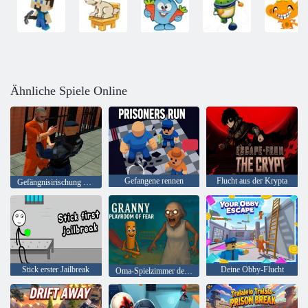
Ähnliche Spiele Online
Gefangene rennen
Flucht aus der Krypta
Gefängnisirischung 2020
Stick erster Jailbreak
Deine Obby-Flucht
Oma-Spielzimmer der Angst