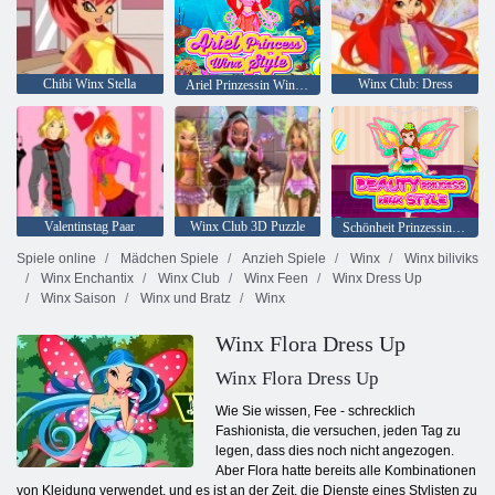
Chibi Winx Stella
Winx Club: Dress
Ariel Prinzessin Winx Stil
Valentinstag Paar
Winx Club 3D Puzzle
Schönheit Prinzessin Winx Art
Spiele online
Mädchen Spiele
Anzieh Spiele
Winx
Winx biliviks
Winx Enchantix
Winx Club
Winx Feen
Winx Dress Up
Winx Saison
Winx und Bratz
Winx
Winx Flora Dress Up
Winx Flora Dress Up
Wie Sie wissen, Fee - schrecklich
Fashionista, die versuchen, jeden Tag zu
legen, dass dies noch nicht angezogen.
Aber Flora hatte bereits alle Kombinationen
von Kleidung verwendet, und es ist an der Zeit, die Dienste eines Stylisten zu