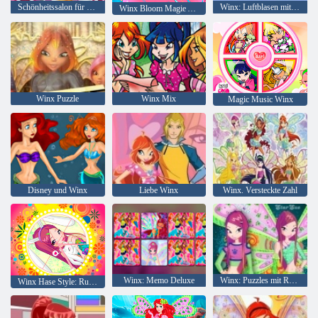
Schönheitssalon für Haustiere
Winx: Luftblasen mit den Feen
Winx Bloom Magie Apparel
Winx Puzzle
Winx Mix
Magic Music Winx
Disney und Winx
Liebe Winx
Winx. Versteckte Zahl
Winx: Memo Deluxe
Winx: Puzzles mit Roxy
Winx Hase Style: Rund Puzzle