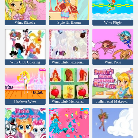
Winx Rätsel 2
Style für Bloom
Winx Flight
Winx Club Coloring
Winx Club: hexagonal Puzzle
Winx Pixie
Winx Club Memorial Trick
Stella Facial Makeover Winx Club
Hochzeit Winx