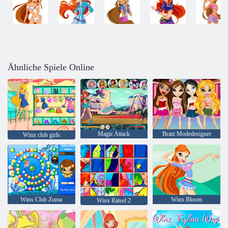
Ähnliche Spiele Online
Magic Attack
Bratz Modedesigner
Winx club girls
Winx Club Zuma
Winx Bloom
Winx Rätsel 2