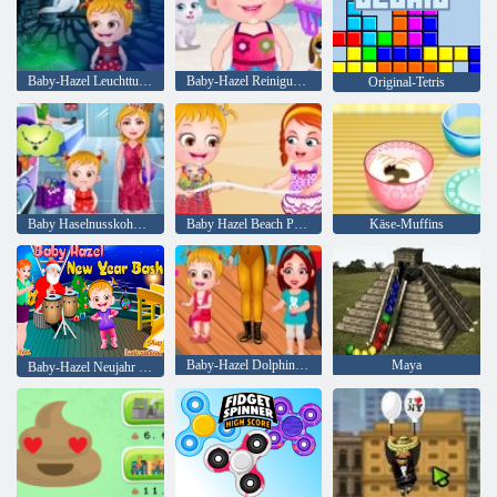
Baby-Hazel Leuchtturm Abenteuer
Baby-Hazel Reinigungszeit
Original-Tetris
Baby Haselnusskoholes Kleid
Baby Hazel Beach Party
Käse-Muffins
Baby-Hazel Dolphin-Tour
Maya
Baby-Hazel Neujahr Bash