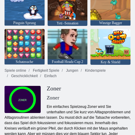
Pinguin Sprung
Winzige Bagger
Yeti -Sensation
Schatzsuche
Football Headz Cup 2
Key & Shield
Spiele online
Fertigkeit Spiele
Jungen
Kinderspiele
Geschicklichkeit
Einfach
Zoner
Zoner
Ein einfaches Spielzeug Zoner wird Sie
unterhalten und Sie kurz von Alltagsproblemen und
Alltagsroutinen ablenken lassen. Du musst dich auf die Tatsache vorbereiten,
dass das Spiel dich fokussieren und fokussieren muss. Innerhalb des
Kreises verläuft ein grüner Pfeil, der durch Klicken mit der Maus angehalten
werden kann. Aber wir müssen dies vor dem blauen Sektor tun. Jeder