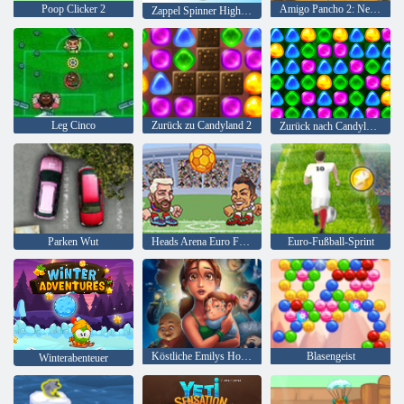
Poop Clicker 2
Amigo Pancho 2: New York Party
Zappel Spinner High Score
Leg Cinco
Zurück zu Candyland 2
Zurück nach Candyland 4: Lollipop Garden
Parken Wut
Heads Arena Euro Fußball
Euro-Fußball-Sprint
Köstliche Emilys Hopes & Fears
Blasengeist
Winterabenteuer