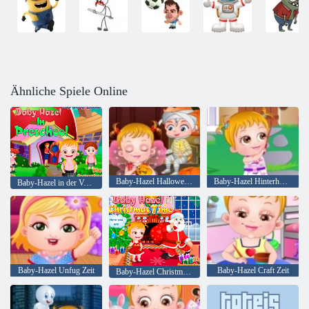
Ähnliche Spiele Online
Baby-Hazel Halloween Party
Baby-Hazel Hinterhof-Partei
Baby-Hazel in der Vorschule
Baby-Hazel Unfug Zeit
Baby-Hazel Craft Zeit
Baby-Hazel Christmas Time