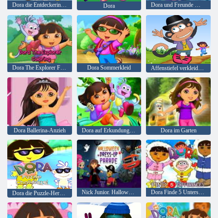
Dora die Entdeckerin das Malbuch
Dora und Freunde Magischer Meerjungfrauenschatz
Dora
Dora The Explorer Färbung
Dora Sommerkleid
Affenstiefel verkleiden sich
Dora Ballerina-Anzieh
Dora auf Erkundungstour
Dora im Garten
Nick Junior. Halloween-Verkleiden-Parade
Dora Finde 5 Unterschiede
Dora die Puzzle-Herausforderung