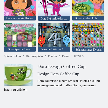
Dora versteckte Herzen
Doras Kochen in la Cucina
Dora Ski verkleiden sich
Dora-Speicherkarten
Feuer und Wasser 4: Kristalltempel
Schmetterlings Kyodai
Spiele online
Kinderspiele
Dasha
Dora
HTML5
Dora Design Coffee Cup
Design Dora Coffee Cup
Dora träumt von einem Kreis mit ihrem Foto und
einem guten Label. Helfen Sie ihr, um seinen
Traum zu erfüllen.