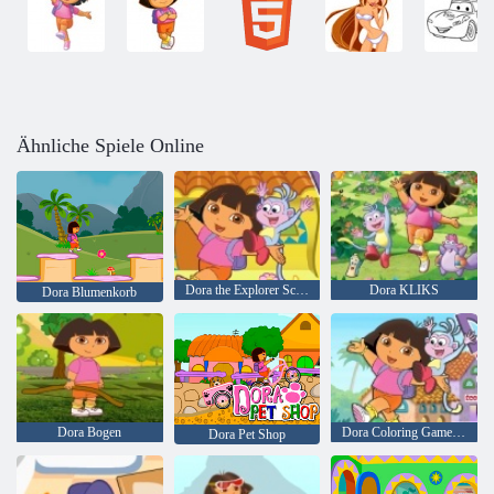
Ähnliche Spiele Online
Dora the Explorer Schuhe Reichweite
Dora KLIKS
Dora Blumenkorb
Dora Bogen
Dora Coloring Game Ranger
Dora Pet Shop