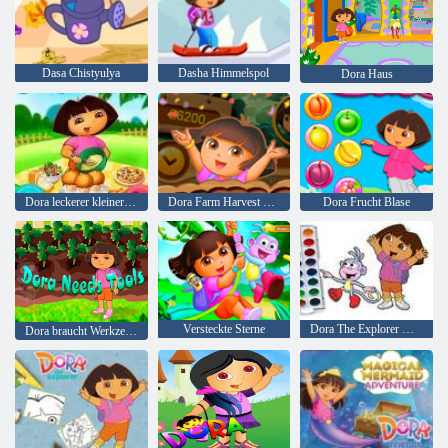
Dasa Chistyulya
Dasha Himmelspol
Dora Haus
Dora leckerer kleiner Kuchen
Dora Farm Harvest Saison
Dora Frucht Blase
Versteckte Sterne
Dora The Explorer Malbuch
Dora braucht Werkzeuge