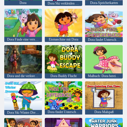
Dora
Dora-Speicherkarten
Dora Ski verkleiden sich
Dora Finde eine versteckte Karte
Eismaschine mit Dora
Dora findet Unterschiede
Dora und die verlorene Stadt aus Gold: Jungle Match
Dora Buddy Flucht
Malbuch: Dora bereitet Party vor
Dora findet Unterschiede
Dora Malspaß
Dora Ski Winter-Dressup