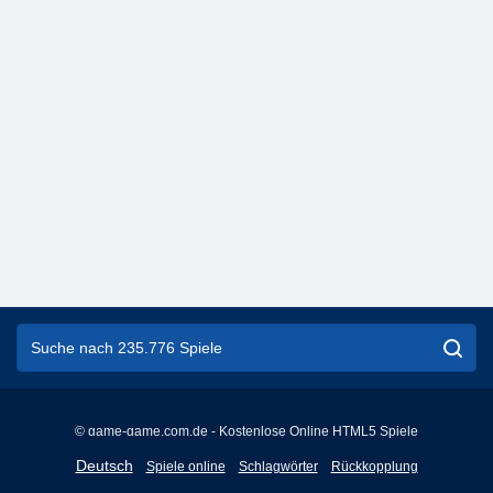
© game-game.com.de - Kostenlose Online HTML5 Spiele
English
Deutsch
Spiele online
Schlagwörter
Rückkopplung