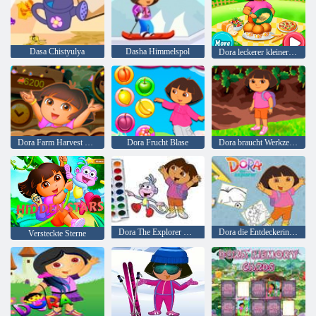
Dasa Chistyulya
Dasha Himmelspol
Dora leckerer kleiner Kuchen
Dora Farm Harvest Saison
Dora Frucht Blase
Dora braucht Werkzeuge
Dora The Explorer Malbuch
Dora die Entdeckerin das Malbuch
Versteckte Sterne