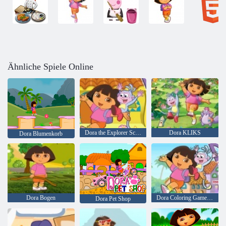
Ähnliche Spiele Online
Dora the Explorer Schuhe Reichweite
Dora KLIKS
Dora Blumenkorb
Dora Bogen
Dora Coloring Game Ranger
Dora Pet Shop