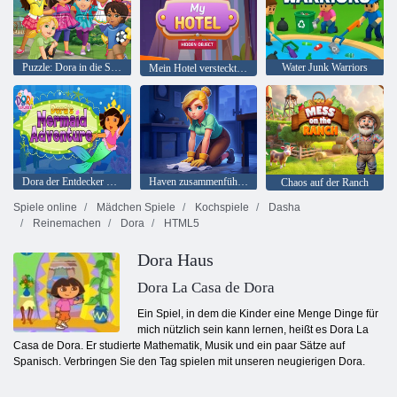
Puzzle: Dora in die Stadt
Water Junk Warriors
Mein Hotel verstecktes Objekt
Dora der Entdecker Doras Meerjungfrau-Abenteuer
Haven zusammenführen
Chaos auf der Ranch
Spiele online
Mädchen Spiele
Kochspiele
Dasha
Reinemachen
Dora
HTML5
Dora Haus
Dora La Casa de Dora
Ein Spiel, in dem die Kinder eine Menge Dinge für
mich nützlich sein kann lernen, heißt es Dora La
Casa de Dora. Er studierte Mathematik, Musik und ein paar Sätze auf
Spanisch. Verbringen Sie den Tag spielen mit unseren neugierigen Dora.