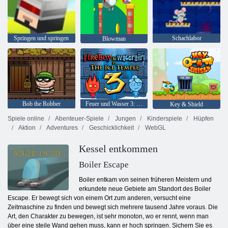
Springen und springen
Schachlabor
Blowman
Bob the Robber
Feuer und Wasser 3: Der Eistempel
Key & Shield
Spiele online
Abenteuer-Spiele
Jungen
Kinderspiele
Hüpfen
Aktion
Adventures
Geschicklichkeit
WebGL
Kessel entkommen
Boiler Escape
Boiler entkam von seinen früheren Meistern und
erkundete neue Gebiete am Standort des Boiler
Escape. Er bewegt sich von einem Ort zum anderen, versucht eine
Zeitmaschine zu finden und bewegt sich mehrere tausend Jahre voraus. Die
Art, den Charakter zu bewegen, ist sehr monoton, wo er rennt, wenn man
über eine steile Wand gehen muss, kann er hoch springen. Sichern Sie es