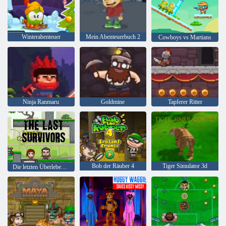
Winterabenteuer
Mein Abenteuerbuch 2
Cowboys vs Martians
Ninja Ranmaru
Goldmine
Tapferer Ritter
Bob der Räuber 4
Tiger Simulator 3d
Die letzten Überlebenden