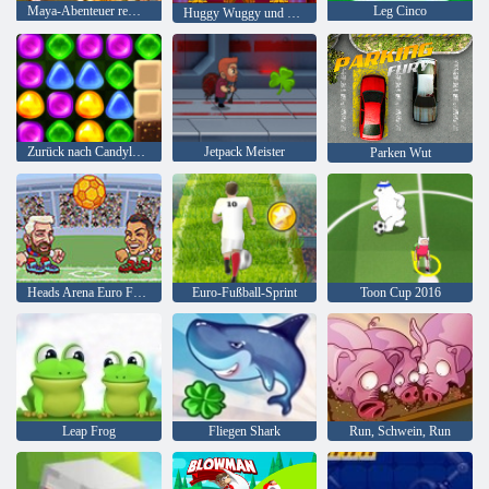
Maya-Abenteuer remastered
Leg Cinco
Huggy Wuggy und Kissy Missy
Zurück nach Candyland 4: Lollipop Garden
Jetpack Meister
Parken Wut
Heads Arena Euro Fußball
Euro-Fußball-Sprint
Toon Cup 2016
Leap Frog
Fliegen Shark
Run, Schwein, Run