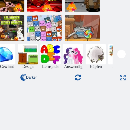
fe Go Happy
Affe Go Happy
Affe Go Happy
Stage 371
Stage 391
Stage 393
Halloween
versteckte
Finden Sie die
Objekte
Tierfinder
Süßigkeit
 Gewinnt
Design
Lernspiele
Auswendig
Hüpfen
Puzzles
Darker