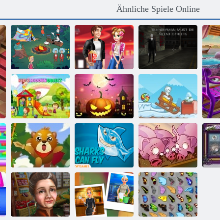
Ähnliche Spiele Online
Die Katze im
Hut weiß viel
Slenderman
über das!
Valentinstag
muss sterben:
Lagerzeit
Kino
Stille Straßen
Finden Sie die
Kinder
Unheimlich
Süßigkeit:
Wimmelbild
Halloween-Party
Winter
Eichhörnchen-
Run, Schwein,
Held
Fliegen Shark
Run
L