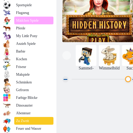
Sportspiele
Flugzeug
Mädchen Spiele
Pferde
My Little Pony
Anzieh Spiele
Barbie
Kochen
Friseur
Sammel-
Wimmelbild
Suc
Malspiele
Schminken
Gefroren
Versteckte Geschichte
Farbige Blöcke
Dinosaurier
Abenteuer
Zu Zweit
Feuer und Wasser