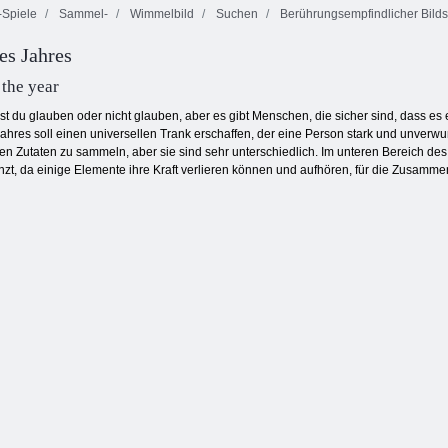
Spiele
Sammel-
Wimmelbild
Suchen
Berührungsempfindlicher Bild
es Jahres
Schmetterlings
Besonderer Tag
Nina Detektiv
Kyodai
 the year
st du glauben oder nicht glauben, aber es gibt Menschen, die sicher sind, dass es 
ahres soll einen universellen Trank erschaffen, der eine Person stark und unverw
gen Zutaten zu sammeln, aber sie sind sehr unterschiedlich. Im unteren Bereich des 
nzt, da einige Elemente ihre Kraft verlieren können und aufhören, für die Zusamme