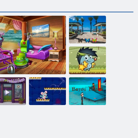
Finde 100
Schmetterlinge
Sboschik Äpfeln
Kleiner
adengeschäft
Beach House Reinigung
Schachlabor
Bayou-Insel