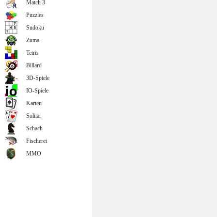
Match 3
Puzzles
Sudoku
Zuma
Tetris
Billard
3D-Spiele
IO-Spiele
Karten
Solitär
Schach
Fischerei
MMO