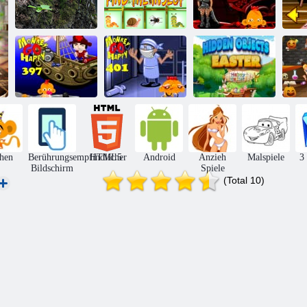
Mystischer
Monkey Go
Sonnenuntergang
Happy Stage
Af
Wald
Finde das Insekt
353
Monkey Go
Monkey Go
Happy Stage
Happy Stage
Wimmelbild
397
401
Ostern
hen
Berührungsempfindlicher
HTML5
Android
Anzieh
Malspiele
3
Bildschirm
Spiele
(Total 10)