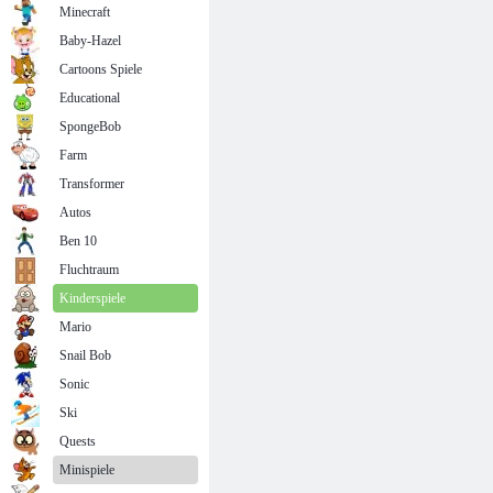
Minecraft
Baby-Hazel
Cartoons Spiele
Educational
SpongeBob
Farm
Transformer
Autos
Ben 10
Fluchtraum
Kinderspiele
Mario
Snail Bob
Sonic
Ski
Quests
Minispiele