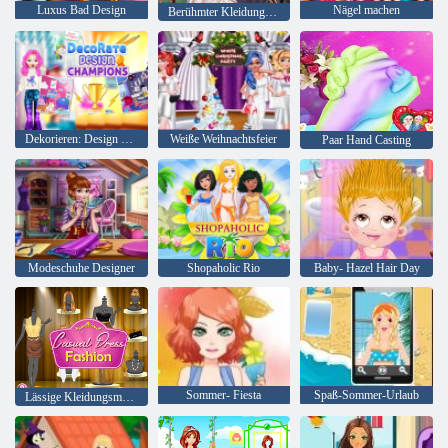
Luxus Bad Design
Nägel machen
Berühmter Kleidungsdesigner
Dekorieren: Design Champions
Weiße Weihnachtsfeier
Paar Hand Casting
Modeschuhe Designer
Shopaholic Rio
Baby- Hazel Hair Day
Sommer- Fiesta
Spaß-Sommer-Urlaub
Lässige Kleidungsmode