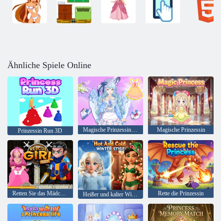
Ähnliche Spiele Online
Magische Prinzessin Dress-up Puppe
Magische Prinzessin
Prinzessin Run 3D
Retten Sie das Mädchen. Lösen Sie das Rätsel
Rette die Prinzessin
Heißer und kalter Winterstil