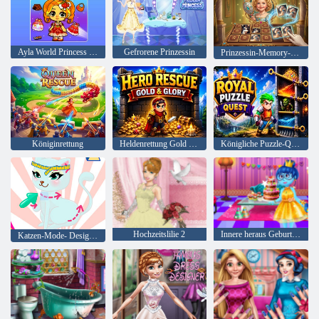
Ayla World Princess Leben
Gefrorene Prinzessin
Prinzessin-Memory-Match
Königinrettung
Heldenrettung Gold und Ruhm
Königliche Puzzle-Quest
Hochzeitslilie 2
Innere heraus Geburtstagsfeier
Katzen-Mode- Designer