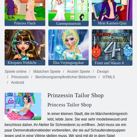
Princess Fluch
Mein Karriere-Quiz
Gartenprinzessin
Kleopatra Wirkliche Haarschnitte
Elsa Verjüngungskur
Feuer und Wasser 4: Kristalltempel
Spiele online
Mädchen Spiele
Anzieh Spiele
Design
Prinzessin
Berührungsempfindlicher Bildschirm
HTML5
Android
Prinzessin Tailor Shop
Princess Tailor Shop
In einer kleinen Stadt, die im Märchenkönigreich
lebt, lebte Jane. Sie war sehr modebewusst und
beschloss daher, ihr Atelier für Schneiderei zu eröffnen. Jetzt muss sie ein
paar Demonstrationskleider vorbereiten, die sie auf Schaufensterpuppen
legen und in eine Vitrine stellen muss. Wir sind mit dir in dem Spiel