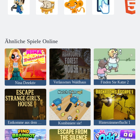
Ähnliche Spiele Online
Verlassenes Waldhaus
Finden Sie Katze 2
Nina Detektiv
Entkomme aus dem Haus eines seltsamen Mädchens
Hinterzimmerflucht 1
Kombiniere sie!