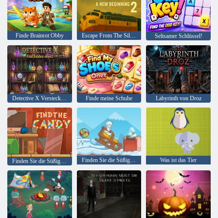
Finde Brainrot Obby
Escape From The Silence 2 ein Neuanfang
Seltsamer Schlüssel!
Detective X Verstecktes Objekt finden
Finde meine Schuhe
Labyrinth von Droz
Finden Sie die Süßigkeit: Winter
Was ist das Tier
Finden Sie die Süßigkeit