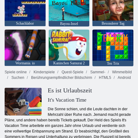
Schachlabor
Besonderer Tag
Bayou-Insel
Wormania. io
Kaninchen Samurai 2
Ten Trix
Spiele online
Kinderspiele
Quest-Spiele
Sammel-
Wimmelbild
Suchen
Berührungsempfindlicher Bildschirm
HTML5
Android
Es ist Urlaubszeit
It's Vacation Time
Die Sonne schien, und die Leute dachten in der
Mehrzahl über Ruhe nach. Jemand macht gerade
Pläne, und andere haben bereits Tickets gekauft. Der Held des Spiels It's
Vacation Time arbeitete ein ganzes Jahr ohne Urlaub und verdiente sich
eine vollwertige Entspannung am Strand. Er beabsichtigt, den Großteil des
Sommers in Reisen und Unterhaltung zu verbringen. Die Flugzeit ist bereits