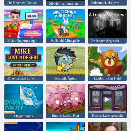
Die Katze im Hut weiß viel über das! Lagerzeit
Unheimlich Halloween-Party
Slenderman muss sterben: Stille Straßen
Meine Supermarktgeschichte
Rollstuhl-Minispiele
Ein langer Weg nach Hause
Mike hat sich im Wimmelbild der Wüste verirrt
Sboschik Äpfeln
Eichhörnchen-Held
Run, Schwein, Run
Kleiner Ladengeschäft
Fliegen Shark