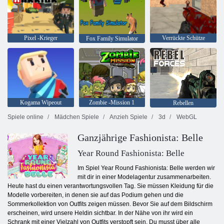
Pixel -Krieger
Verrückte Schütze
Fox Family Simulator
Kogama Wipeout
Zombie -Mission 1
Rebellen
Spiele online
Mädchen Spiele
Anzieh Spiele
3d
WebGL
Ganzjährige Fashionista: Belle
Year Round Fashionista: Belle
Im Spiel Year Round Fashionista: Belle werden wir
mit dir in einer Modelagentur zusammenarbeiten.
Heute hast du einen verantwortungsvollen Tag. Sie müssen Kleidung für die
Modelle vorbereiten, in denen sie auf das Podium gehen und die
Sommerkollektion von Outfits zeigen müssen. Bevor Sie auf dem Bildschirm
erscheinen, wird unsere Heldin sichtbar. In der Nähe von ihr wird ein
Schrank mit einer Vielzahl von Outfits verstopft sein. Du musst über alle