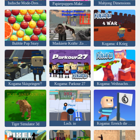
Indische Mode-Dressup
Mahjong Dimensions
Papierpuppen-Makeover und-Verkleidung
Bubble Pop Story
Maskierte Kräfte: Zombie-Überleben
Kogama: 4 Krieg
Kogama Skispringen!!
Kogama: Parkour 27
Kogama: Weihnachtsparkour
Loch. io
Kogama: Erreich die Flagge
Tiger Simulator 3d