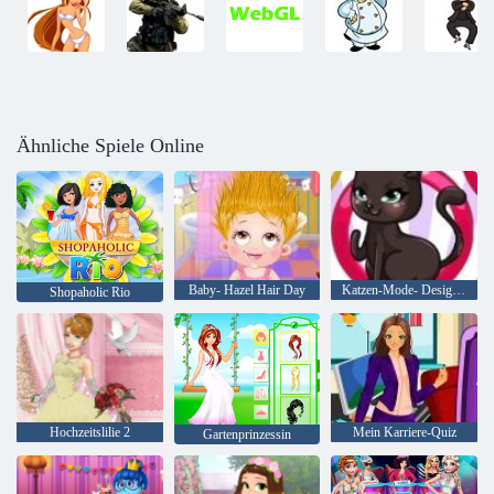
Ähnliche Spiele Online
Baby- Hazel Hair Day
Katzen-Mode- Designer
Shopaholic Rio
Hochzeitslilie 2
Mein Karriere-Quiz
Gartenprinzessin