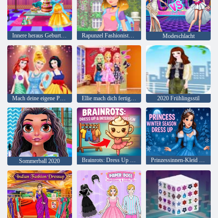
Innere heraus Geburtstagsfeier
Rapunzel Fashionista auf dem Sprung
Modeschlacht
Mach deine eigene Prinzessin
Ellie mach dich fertig mit mir 2
2020 Frühlingsstil
Brainrots: Dress Up & Interior Design
Prinzessinnen-Kleid für die Wintersaison
Sommerball 2020