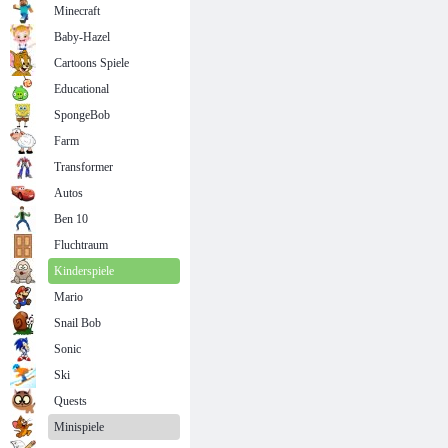
Minecraft
Baby-Hazel
Cartoons Spiele
Educational
SpongeBob
Farm
Transformer
Autos
Ben 10
Fluchtraum
Kinderspiele
Mario
Snail Bob
Sonic
Ski
Quests
Minispiele