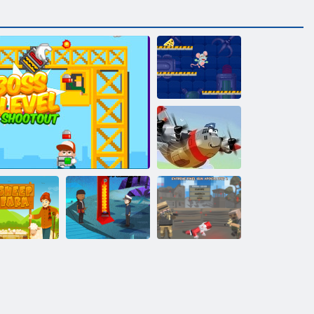
Käselabor
Heroisch Pilot
Extreme Pixel -
Waffen -
Schäferei
Boss Ebene Shootout
Bayou-Insel
Apokalypse 3