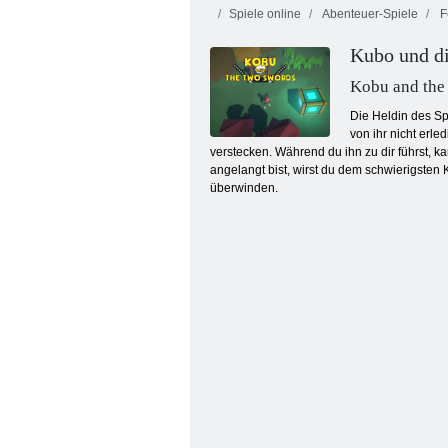
Spiele online
Abenteuer-Spiele
Fe
Kubo und di
Kobu and the
Die Heldin des Sp
von ihr nicht erl
verstecken. Während du ihn zu dir führst, 
Dino Squad Adventure 3
angelangt bist, wirst du dem schwierigsten 
überwinden.