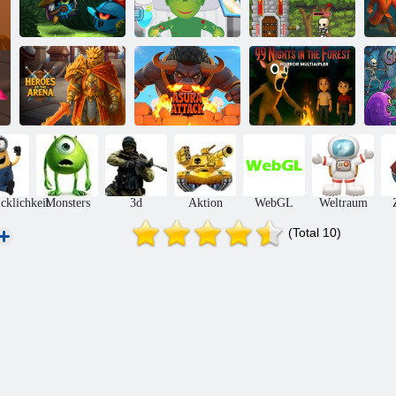
Mini Wächter
Monster
Schloss
12
Orkio
Krankenhaus
Verteidigung
z
99 Nächte im
Helden der
Wald. Horror-
Arena
Asura-Angriff
Multiplayer
cklichkeit
Monsters
3d
Aktion
WebGL
Weltraum
(Total 10)