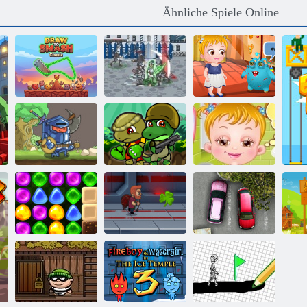
Ähnliche Spiele Online
Draw To Smash
Baby- Hazel
Classic
Feudalismus 3
Alien Freund
Ritter In Der
Dino Squad
Baby-Hazel Bed
Liebe
Adventure
Time
Zurück nach
Candyland 4:
Lollipop Garden
Jetpack Meister
Parken Wut