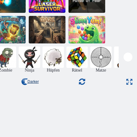
 Minuten, um
u überleben
Laserüberlebender
Puls der Angst
Grabmeister
Labyrinth
Schleim lecker!
Zombie
Ninja
Hüpfen
Rätsel
Matze
Mario
Darker