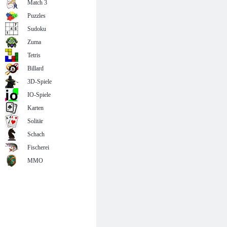
Match 3
Puzzles
Sudoku
Zuma
Tetris
Billard
3D-Spiele
IO-Spiele
Karten
Solitär
Schach
Fischerei
MMO