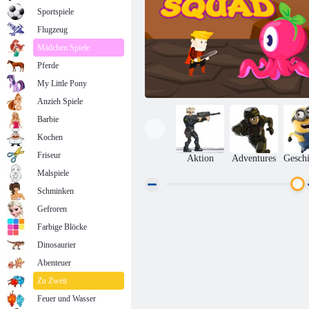
Sportspiele
Flugzeug
Mädchen Spiele
Pferde
My Little Pony
Anzieh Spiele
Barbie
Kochen
Friseur
Aktion
Adventures
Geschi
Malspiele
Schminken
Gefroren
Brave Kader
Farbige Blöcke
Dinosaurier
Abenteuer
Zu Zweit
Feuer und Wasser