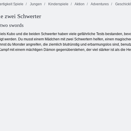
rtigkeit Spiele
Jungen
Kinderspiele
Aktion
Adventures
Geschickli
Feuer und
e zwei Schwerter
Wasser 3: Der
Bob the Robber
Eistempel
Zeichnen Spiel
 two swords
iels Kubo und die beiden Schwerter haben viele gefährliche Tests bestanden, bevo
edigt werden. Du musst einem Mädchen mit zwei Schwertern helfen, einen magische
kannst du Monster angreifen, die ziemlich blutrünstig und erbarmungslos sind, be
Kampf mit einem mächtigen Dämon gegenüberstehen, der viel stärker ist als die Hel