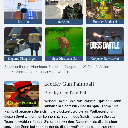
Loch. io
Bob der Räuber 4
Rebellen
Kogama Skispringen!!
Tiger Simulator 3d
Kogama: Bosskampf
Spiele online
Abenteuer-Spiele
Jungen
Waffen
Aktion
Pistolen
3d
HTML5
WebGL
Blocky Gun Paintball
Blocky Gun Paintball
Willst du so ein Spiel wie Paintball spielen? Dann
lehnen Sie sich zurück und im Spiel Blocky Gun
Paintball begeben Sie sich in die Blockwelt, wo Sie am Wettbewerb für
diesen Sport teilnehmen können. Zu Beginn des Spiels müssen Sie das
Team auswählen, für das Sie spielen werden. Dann wirst du dich in einer
speziellen Zone befinden, in der du dich bewaffnen musst und zusammen