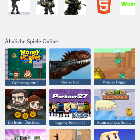
Ähnliche Spiele Online
Mexiko Rex
Winzige Bagger
Geldmessgeräte 2
Die letzten Überlebenden
Adam und Eva: Schlafwandler
Kogama: Parkour 27