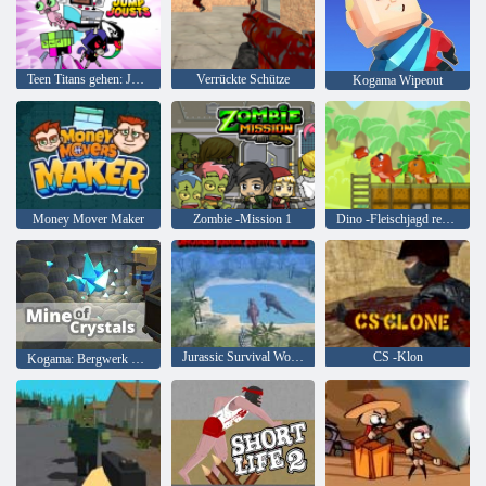
Teen Titans gehen: Jump Joss
Verrückte Schütze
Kogama Wipeout
Money Mover Maker
Zombie -Mission 1
Dino -Fleischjagd remastered
Jurassic Survival World der Dinosaurier
CS -Klon
Kogama: Bergwerk der Kristalle