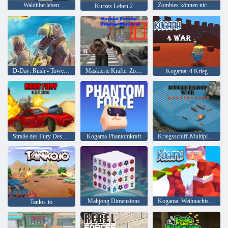
Waldüberleben
Zombies können nicht springen
Kurzes Leben 2
D-Day: Rush - Tower Defense
Maskierte Kräfte: Zombie-Überleben
Kogama: 4 Krieg
Straße des Fury Desert Strike
Kogama Phantomkraft
Kriegsschiff-Multiplayer
Mahjong Dimensions
Kogama: Weihnachtsparkour
Tanko. io