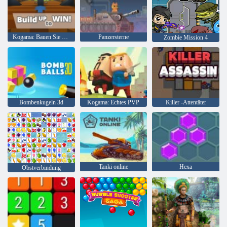
Kogama: Bauen Sie auf, um zu gewinnen
Panzersterne
Zombie Mission 4
Bombenkugeln 3d
Kogama: Echtes PVP
Killer -Attentäter
Tanki online
Hexa
Obstverbindung