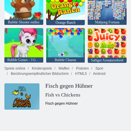
Bubble Shooter endlos
Mahjong Fortuna
Orange Ranch
Bubble Gemes - 3 Gewinnt
Bubble Charms
Saftiger Armaturenbrett
Spiele online
Kinderspiele
Waffen
Pistolen
Spot-
Berührungsempfindlicher Bildschirm
HTML5
Android
Fisch gegen Hühner
Fish vs Chickens
Fisch gegen Hühner