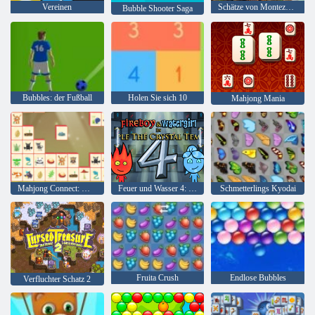
Vereinen
Schätze von Montezuma 2
Bubble Shooter Saga
Bubbles: der Fußball
Holen Sie sich 10
Mahjong Mania
Mahjong Connect: Woodventure
Feuer und Wasser 4: Kristalltempel
Schmetterlings Kyodai
Fruita Crush
Endlose Bubbles
Verfluchter Schatz 2