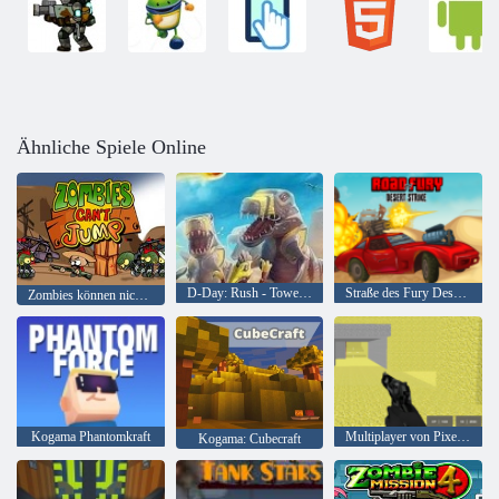
Ähnliche Spiele Online
D-Day: Rush - Tower Defense
Straße des Fury Desert Strike
Zombies können nicht springen
Kogama Phantomkraft
Multiplayer von Pixel Combat
Kogama: Cubecraft