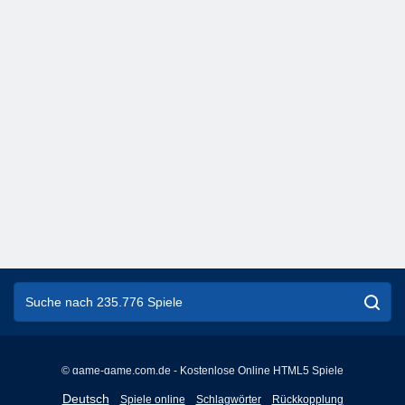
© game-game.com.de - Kostenlose Online HTML5 Spiele
English
Deutsch
Spiele online
Schlagwörter
Rückkopplung