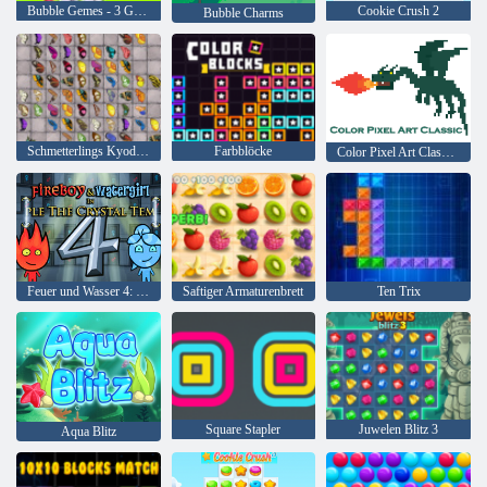
Bubble Gemes - 3 Gewinnt
Cookie Crush 2
Bubble Charms
Schmetterlings Kyodai HD
Farbblöcke
Color Pixel Art Classic Classic
Feuer und Wasser 4: Kristalltempel
Saftiger Armaturenbrett
Ten Trix
Square Stapler
Juwelen Blitz 3
Aqua Blitz