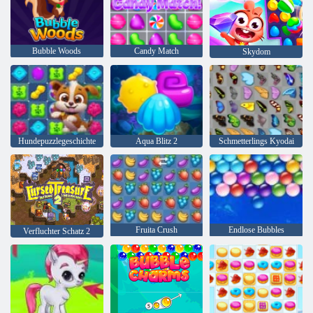
Bubble Woods
Candy Match
Skydom
Hundepuzzlegeschichte
Aqua Blitz 2
Schmetterlings Kyodai
Fruita Crush
Endlose Bubbles
Verfluchter Schatz 2