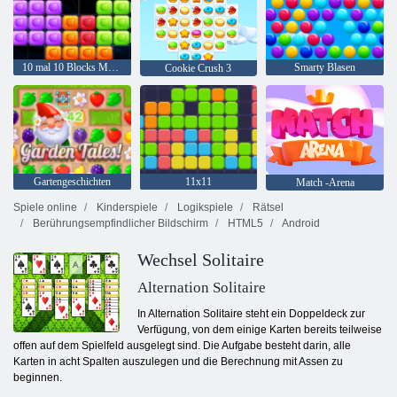
10 mal 10 Blocks Match
Smarty Blasen
Cookie Crush 3
Gartengeschichten
11x11
Match -Arena
Spiele online
Kinderspiele
Logikspiele
Rätsel
Berührungsempfindlicher Bildschirm
HTML5
Android
Wechsel Solitaire
Alternation Solitaire
In Alternation Solitaire steht ein Doppeldeck zur
Verfügung, von dem einige Karten bereits teilweise
offen auf dem Spielfeld ausgelegt sind. Die Aufgabe besteht darin, alle
Karten in acht Spalten auszulegen und die Berechnung mit Assen zu
beginnen.