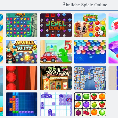
Ähnliche Spiele Online
Leckere
Juwelen Blitz 3
Juwel Legende
Geschichten
Juwelen Blitz 5
Wheely 5
Endlose Bubbles
Backgammon
Sushi
Mahjong
Classic
Backgammon
Fortuna