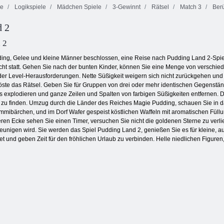
le
Logikspiele
Mädchen Spiele
3-Gewinnt
Rätsel
Match 3
Berü
d 2
Schiffe
Ten Trix
Versenken
Onet Connect
 2
udding, Gelee und kleine Männer beschlossen, eine Reise nach Pudding Land 2-Spi
cht statt. Gehen Sie nach der bunten Kinder, können Sie eine Menge von verschie
er Level-Herausforderungen. Nette Süßigkeit weigern sich nicht zurückgehen und 
d löste das Rätsel. Geben Sie für Gruppen von drei oder mehr identischen Gegenstä
es explodieren und ganze Zeilen und Spalten von farbigen Süßigkeiten entfernen. 
alt zu finden. Umzug durch die Länder des Reiches Magie Pudding, schauen Sie in
ibärchen, und im Dorf Wafer gespeist köstlichen Waffeln mit aromatischen Füllu
eren Ecke sehen Sie einen Timer, versuchen Sie nicht die goldenen Sterne zu verli
nigen wird. Sie werden das Spiel Pudding Land 2, genießen Sie es für kleine, auch
net und geben Zeit für den fröhlichen Urlaub zu verbinden. Helle niedlichen Figu