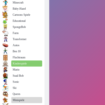
Minecraft
Baby-Hazel
Cartoons Spiele
Educational
SpongeBob
Farm
Transformer
Autos
Ben 10
Fluchtraum
Kinderspiele
Mario
Snail Bob
Sonic
Ski
Quests
Minispiele