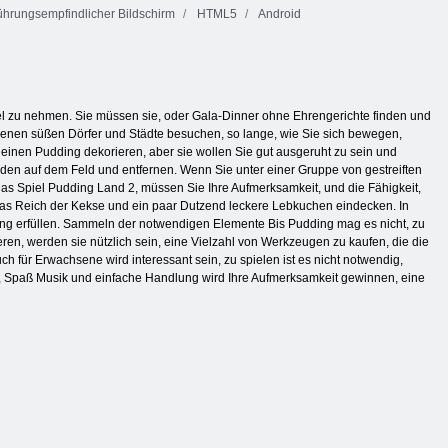
hrungsempfindlicher Bildschirm
HTML5
Android
el zu nehmen. Sie müssen sie, oder Gala-Dinner ohne Ehrengerichte finden und
denen süßen Dörfer und Städte besuchen, so lange, wie Sie sich bewegen,
einen Pudding dekorieren, aber sie wollen Sie gut ausgeruht zu sein und
nden auf dem Feld und entfernen. Wenn Sie unter einer Gruppe von gestreiften
Das Spiel Pudding Land 2, müssen Sie Ihre Aufmerksamkeit, und die Fähigkeit,
 das Reich der Kekse und ein paar Dutzend leckere Lebkuchen eindecken. In
ng erfüllen. Sammeln der notwendigen Elemente Bis Pudding mag es nicht, zu
eren, werden sie nützlich sein, eine Vielzahl von Werkzeugen zu kaufen, die die
 für Erwachsene wird interessant sein, zu spielen ist es nicht notwendig,
ren, Spaß Musik und einfache Handlung wird Ihre Aufmerksamkeit gewinnen, eine