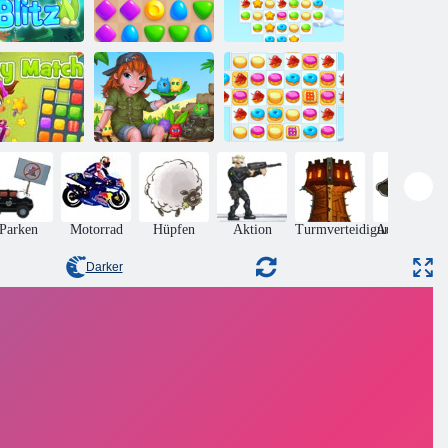
Aqua Blitz
Match -Arena
Cookie Crush 3
Toy Match
Tabby -Insel
Cookie Crush 2
Parken
Motorrad
Hüpfen
Aktion
Turmverteidigung
Adventures
Darker