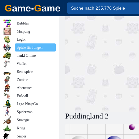
Bubbles
Mahjong
Logik
Spiele für Jungen
Tanki Online
Waffen
Rennspiele
Zombie
Abenteuer
Fußball
Lego NinjaGo
Spiderman
Puddingland 2
Strategie
Krieg
Sniper