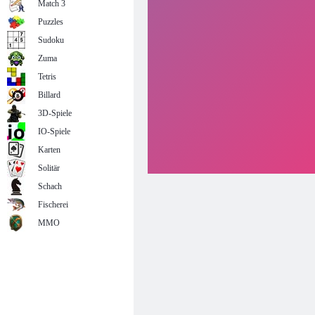
Match 3
Puzzles
Sudoku
Zuma
Tetris
Billard
3D-Spiele
IO-Spiele
Karten
Solitär
Schach
Fischerei
MMO