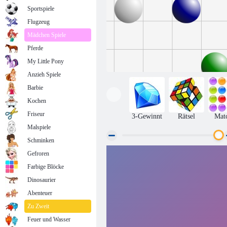
Sportspiele
Flugzeug
Mädchen Spiele
Pferde
My Little Pony
Anzieh Spiele
Barbie
Kochen
Friseur
3-Gewinnt
Rätsel
Mat
Malspiele
Schminken
Gefroren
Linie 98
Farbige Blöcke
Dinosaurier
Abenteuer
Zu Zweit
Feuer und Wasser