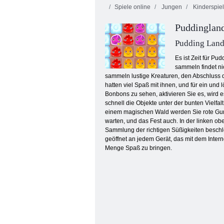
Spiele online
Jungen
Kinderspie
Puddinglan
Pudding Land
Es ist Zeit für P
sammeln findet ni
sammeln lustige Kreaturen, den Abschluss d
Katze auf der ganzen Welt - Alpenseen
hatten viel Spaß mit ihnen, und für ein un
Bonbons zu sehen, aktivieren Sie es, wird 
schnell die Objekte unter der bunten Vielf
einem magischen Wald werden Sie rote Gumm
warten, und das Fest auch. In der linken ob
Sammlung der richtigen Süßigkeiten beschleu
geöffnet an jedem Gerät, das mit dem Inter
Menge Spaß zu bringen.