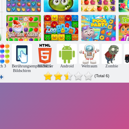
Abenteuer
Saftiger
Fruita Crush
saftigen Beeren
Armaturenbrett
Gartengeschichten
Zoo Boom
Pool Party Spiel
ch 3
Berührungsempfindlicher
HTML5
Android
Weltraum
Zombie
Bildschirm
(Total 6)