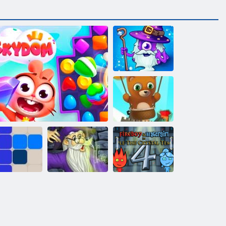
Helden von
Match 3
Bubble Shooter
endlos
Feuer und
Wasser 4:
1212!
Skydom
Magic Mahjong
Kristalltempel