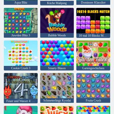
Aqua Blitz
Dominoes Klassiker
Küche Mahjong
Juwelen Blitz 3
Bubble Woods
10 mal 10 Blocks Match
Cookie Crush 3
Smarty Blasen
Gartengeschichten
Schmetterlings Kyodai
Fruita Crush
Feuer und Wasser 4: Kristalltempel