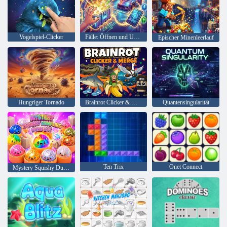
Vogelspiel-Clicker
Fälle: Öffnen und Upgraden
Epischer Minenleerlauf
Hungriger Tornado
Brainrot Clicker & Merge
Quantensingularität
Ten Trix
Onet Connect
Mystery Squishy Dumpling Blind Box