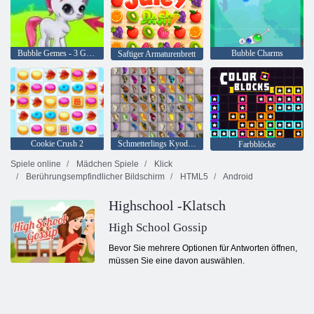
Bubble Gemes - 3 Gewinnt
Bubble Charms
Saftiger Armaturenbrett
Cookie Crush 2
Schmetterlings Kyodai HD
Farbblöcke
Spiele online
Mädchen Spiele
Klick
Berührungsempfindlicher Bildschirm
HTML5
Android
Highschool -Klatsch
High School Gossip
Bevor Sie mehrere Optionen für Antworten öffnen,
müssen Sie eine davon auswählen.