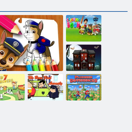
Malbuch für
Paw Patrol
Finde den
Unterschied
Halloween
Unterschiede
inde sieben
Mr Bean findet
zwischen
nterschiede
PAW Patrol Malbuch
Anomalie
Klempnern