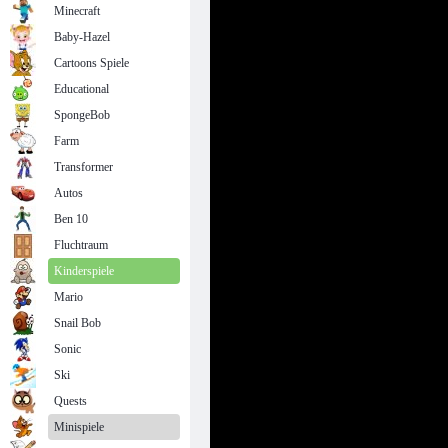
Minecraft
Baby-Hazel
Cartoons Spiele
Educational
SpongeBob
Farm
Transformer
Autos
Ben 10
Fluchtraum
Kinderspiele
Mario
Snail Bob
Sonic
Ski
Quests
Minispiele