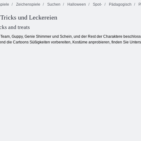
piele
Zeichenspiele
Suchen
Halloween
Spot-
Pädagogisch
P
K Pop Hunter
Tricks und Leckereien
Spukende
Halloween-
Mahjong
Seelenflucht
Mode
Connect Spooky
cks and treats
Team, Guppy, Genie Shimmer und Schein, und der Rest der Charaktere beschlossen
d die Cartoons Süßigkeiten vorbereiten, Kostüme anprobieren, finden Sie Untersc