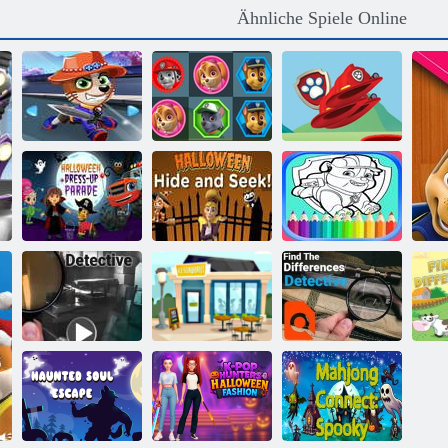
Ähnliche Spiele Online
Paw Patrol
Superhelden
Paw Patrol 3 in
Paw Patrol
verkleiden sich
einer Reihe
Sortieren
Nick Junior.
Halloween-
Verkleiden-
Halloween-
PAW Patrol
Parade
Versteckspiel
Malbuch
Finden Sie die
Finden Sie den
Unterschiede
F
Differenzdetektiv
Detektiv online
Detective
U