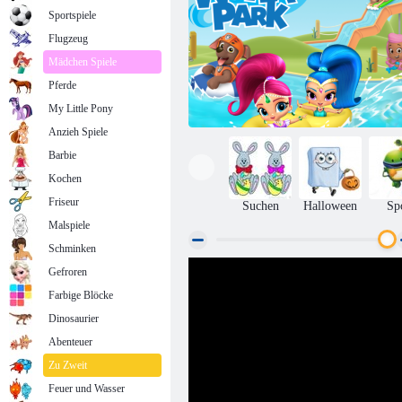
Sportspiele
Flugzeug
Mädchen Spiele
Pferde
My Little Pony
Anzieh Spiele
Barbie
Kochen
Friseur
Suchen
Halloween
Sp
Malspiele
Schminken
Gefroren
Nickjr Wasserpark
Farbige Blöcke
Dinosaurier
Abenteuer
Zu Zweit
Feuer und Wasser