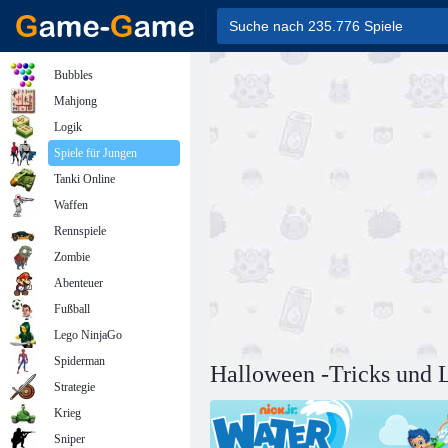
Bubbles
Mahjong
Logik
Spiele für Jungen
Tanki Online
Waffen
Rennspiele
Zombie
Abenteuer
Fußball
Lego NinjaGo
Spiderman
Halloween -Tricks und 
Strategie
Krieg
Sniper