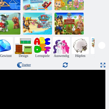
bble Guppies
Pet House
Block Star
Alles Gute zum
Rätsel
Challenge
Valentinstag
uppy Patrol:
elpen seine
Freunde zu
Puff Patrol:
Pfotenpatrouille
retten!
Seepatrol
Gartenrettung
 Gewinnt
Design
Lernspiele
Auswendig
Hüpfen
Puzzles
Darker