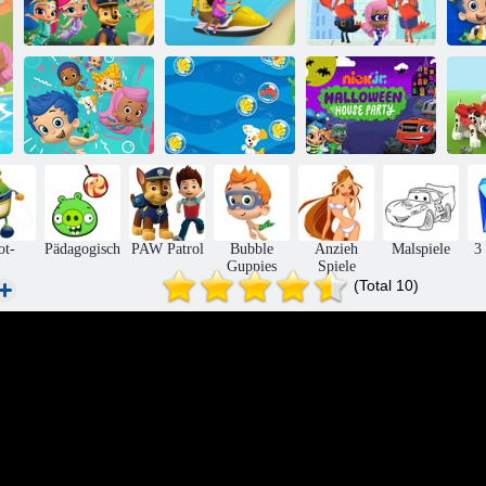
Nick jr.
Bubble Guppies
Bu
Lebensmittel-
Nick Junior.
Bubble
LKW-Festival!
Party Racer
Scrubbies
P
Bubble Guppies:
Nick Junior.
W
Fertiges Set
Bubble Guppys:
Halloween-
Löse es
Popathon
Hausparty
ot-
Pädagogisch
PAW Patrol
Bubble
Anzieh
Malspiele
3
Guppies
Spiele
(Total 10)