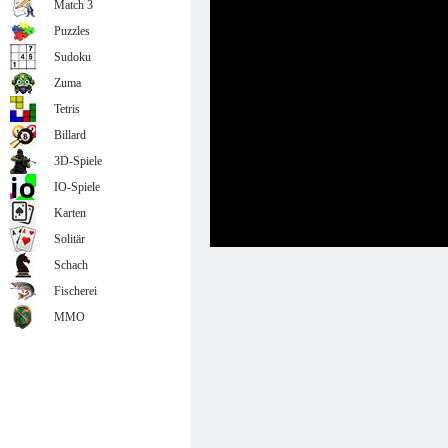
Match 3
Puzzles
Sudoku
Zuma
Tetris
Billard
3D-Spiele
IO-Spiele
Karten
Solitär
Schach
Fischerei
MMO