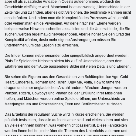
aber oft als zusätzliche Aufgabe in Quests aufgenommen, wodurch die
Geschichte vielfältiger wird. Manchmal ist es notwendig, Unterschiede in der
Zeiteinteilung zu finden, aber es gibt Versionen, die bestimmte Rahmen nicht
einschränken. Und indem man die Komplexität des Prozesses wählt, erhält
oder verliert man einige Privilegien. Auf der einfachsten Ebene werden
beispielsweise Hinweise schneller aktualisiert und die Unterschiede, die Sie
suchen, werden regelmäßig hervorgehoben. Aber je höher Sie den Grad der
Komplexität wählen, desto mehr eigene Anstrengungen müssen Sie
unternehmen, um das Ergebnis zu erreichen.
Die Bilder können nebeneinander oder spiegelbildlich angeordnet werden.
Plots für Spieler der kleinsten bieten bis zu fünf Unterschiede, aber dem
Erfahrenen und dem Auge passendere Bilder mit vielen Details und Ebenen.
Sie sehen die Figuren aus den Geschichten von Schlümpfen, Ice Age, Cold
Heart, Cinderella, Hörnern und Hufen, Ugly Me, Volta, How to tame the
dragon und einer unglaublichen Anzahl anderer Märchen. Jungen werden
Prinzen, Rittern, Cowboys und Piraten bei der Erfüllung ihrer Missionen
helfen, und Mädchen werden online Spiele eröffnen, um Unterschiede zu
Meerjungfrauen und Prinzessinnen, Feen und Berühmtheiten zu finden.
Das Ergebnis der regulären Suche wird in Kürze erscheinen. Sie werden
plötzlich feststellen, dass sie aufmerksamer sind und vieles sehen und sich
an vieles erinnern können, was vorher nicht passiert ist. Diese Fähigkeiten
werden Ihnen helfen, mehr über die Themen des Unterrichts zu lernen und