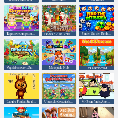
Finde den Unterschied: Wilder Westen
Tagesbetreuungssimulator
Finden Sie den Eindringling
Finden Sie 10 Fehler zu Weihnachten
Vogelabenteuer „Unterschiede erkennen“.
Minispiele-Hub
Der Unterschied
Labubu Finden Sie die Unterschiede
Unterschiede zwischen Klempnern
Mr Bean findet Anomalie