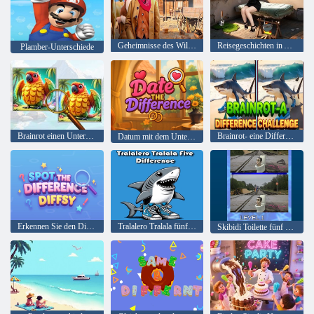
Geheimnisse des Wilden Westens
Reisegeschichten in Asien
Plamber-Unterschiede
Brainrot einen Unterschied Herausforderung
Brainrot- eine Differenzherausforderung
Datum mit dem Unterschied
Erkennen Sie den Differenzdiffsy_1
Tralalero Tralala fünf Unterschiede
Skibidi Toilette fünf Unterschied 2