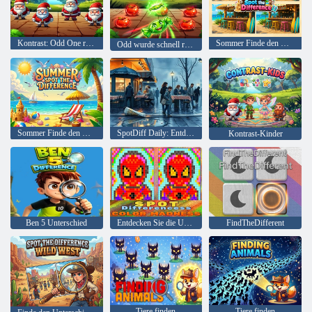
Kontrast: Odd One raus!
Sommer Finde den Unterschied
Odd wurde schnell rausgeschmissen
Sommer Finde den Unterschied
SpotDiff Daily: Entdecken Sie den Unterschied
Kontrast-Kinder
Ben 5 Unterschied
Entdecken Sie die Unterschiede im Farbwahnsinn
FindTheDifferent
Tiere finden
Tiere finden