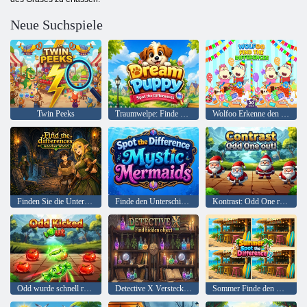
Neue Suchspiele
Twin Peeks
Traumwelpe: Finde die Unterschiede
Wolfoo Erkenne den Unterschied
Finden Sie die Unterschiede in einer anderen Welt
Finde den Unterschied Mystische Meerjungfrauen
Kontrast: Odd One raus!
Odd wurde schnell rausgeschmissen
Detective X Verstecktes Objekt finden
Sommer Finde den Unterschied