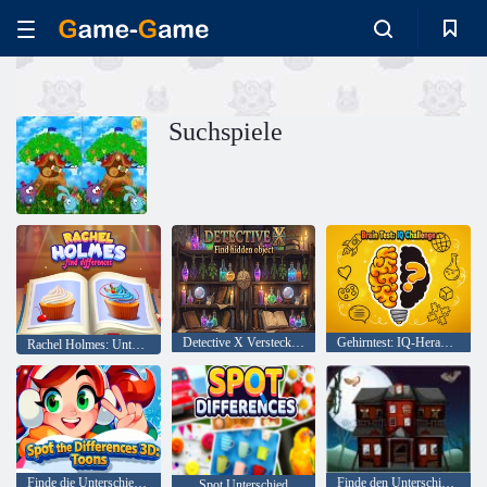
Suchspiele
Detective X Verstecktes Objekt finden
Gehirntest: IQ-Herausforderung
Rachel Holmes: Unterschiede finden
Finde die Unterschiede 3D: Toons
Finde den Unterschied Halloween
Spot Unterschied