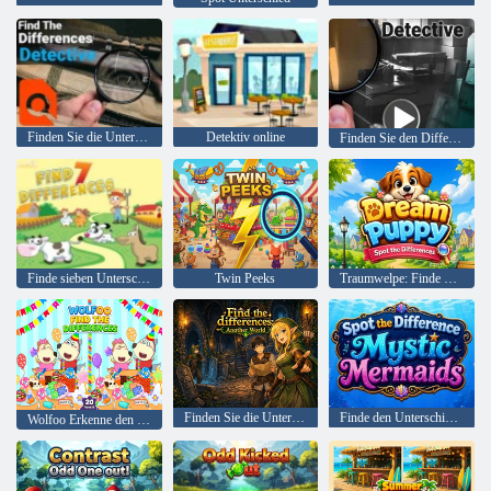
Finden Sie die Unterschiede Detective
Detektiv online
Finden Sie den Differenzdetektiv
Finde sieben Unterschiede
Twin Peeks
Traumwelpe: Finde die Unterschiede
Finden Sie die Unterschiede in einer anderen Welt
Finde den Unterschied Mystische Meerjungfrauen
Wolfoo Erkenne den Unterschied