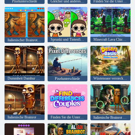
Pixelunterschiede
Gleicher und anderes Donut
Finden Sie die Unterschiede: Muttertagsbacken
Sprunki und Tintenfischspielunterschied
Minecraft Lava Chicken Unterschied
Italienischer Brainrot: Finden Sie den Unterschied
Dummheit Damhur Sahur Unterschied
Wüstenoase versteckte Geheimnisse
Pixelunterschiede
Italienische Brainrot Tung Tung Sahur Anomalie
Finden Sie die Unterschiede Paare
Italienische Brainrot finden die Unterschiede