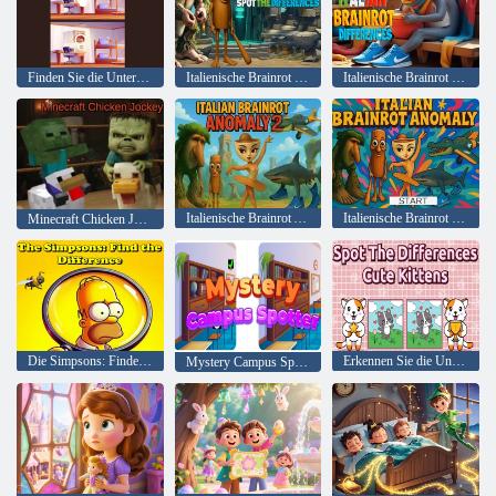
Finden Sie die Unterschiede in den Bildern
Italienische Brainrot erkennen die Unterschiede
Italienische Brainrot -Unterschiede
Italienische Brainrot Anomalie 2
Italienische Brainrot -Anomalie
Minecraft Chicken Jockey
Die Simpsons: Finden Sie den Unterschied
Erkennen Sie die Unterschiede niedliche Kätzchen
Mystery Campus Spotter