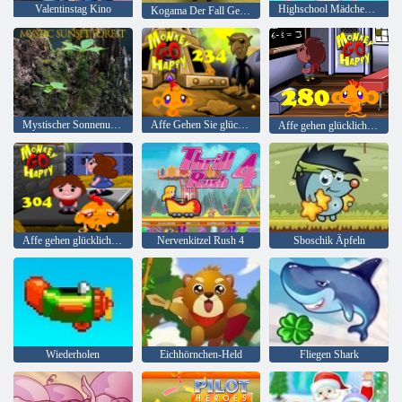
Valentinstag Kino
Highschool Mädchen Hausreinigung
Kogama Der Fall Geisterhaus
Mystischer Sonnenuntergang Wald
Affe Gehen Sie glückliche Stufe 234
Affe gehen glücklich Stadium 280
Affe gehen glücklich Stadium 304
Nervenkitzel Rush 4
Sboschik Äpfeln
Wiederholen
Eichhörnchen-Held
Fliegen Shark