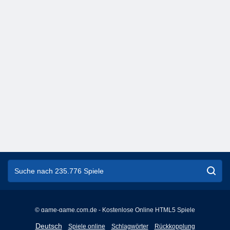
© game-game.com.de - Kostenlose Online HTML5 Spiele
English
Deutsch
Spiele online
Schlagwörter
Rückkopplung