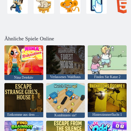
Ähnliche Spiele Online
Verlassenes Waldhaus
Finden Sie Katze 2
Nina Detektiv
Entkomme aus dem Haus eines seltsamen Mädchens
Hinterzimmerflucht 1
Kombiniere sie!