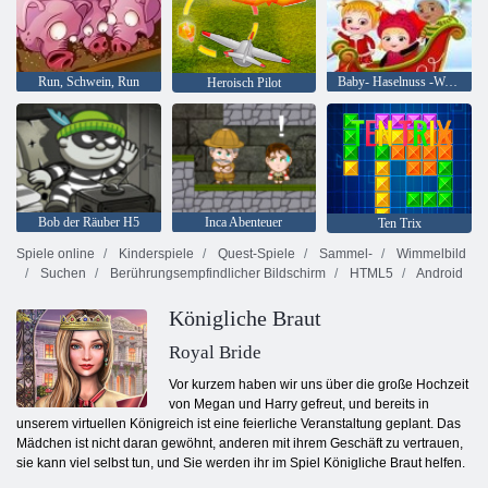
Run, Schwein, Run
Baby- Haselnuss -Weihnachtsüberraschung
Heroisch Pilot
Bob der Räuber H5
Inca Abenteuer
Ten Trix
Spiele online
Kinderspiele
Quest-Spiele
Sammel-
Wimmelbild
Suchen
Berührungsempfindlicher Bildschirm
HTML5
Android
Königliche Braut
Royal Bride
Vor kurzem haben wir uns über die große Hochzeit
von Megan und Harry gefreut, und bereits in
unserem virtuellen Königreich ist eine feierliche Veranstaltung geplant. Das
Mädchen ist nicht daran gewöhnt, anderen mit ihrem Geschäft zu vertrauen,
sie kann viel selbst tun, und Sie werden ihr im Spiel Königliche Braut helfen.