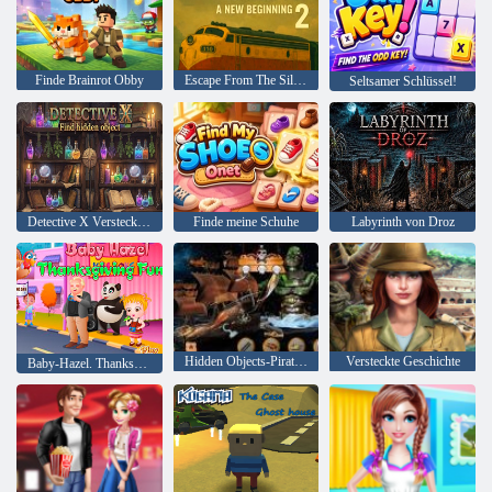
Finde Brainrot Obby
Escape From The Silence 2 ein Neuanfang
Seltsamer Schlüssel!
Detective X Verstecktes Objekt finden
Finde meine Schuhe
Labyrinth von Droz
Hidden Objects-Piraten-Schatz
Versteckte Geschichte
Baby-Hazel. Thanksgiving-Spaß