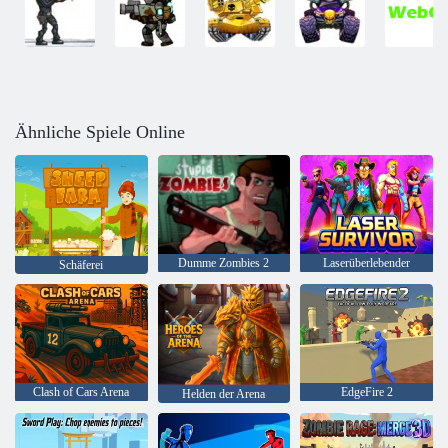
Ähnliche Spiele Online
Dumme Zombies 2
Laserüberlebender
Schäferei
Clash of Cars Arena
EdgeFire 2
Helden der Arena