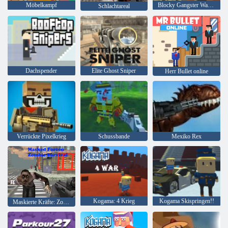
Möbelkampf
Blocky Gangster Warfare
Schlachtareal
Dachspender
Elite Ghost Sniper
Herr Bullet online
Verrückte Pixelkrieg
Schussbande
Mexiko Rex
Kogama: 4 Krieg
Kogama Skispringen!!
Maskierte Kräfte: Zombie-Überleben