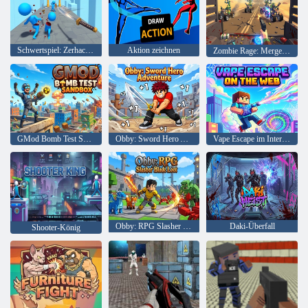
Schwertspiel: Zerhacke deine Feinde!
Aktion zeichnen
Zombie Rage: Merge 3D
GMod Bomb Test Sandbox
Obby: Sword Hero Adventure
Vape Escape im Internet
Obby: RPG Slasher Blade Loot
Daki-Überfall
Shooter-König