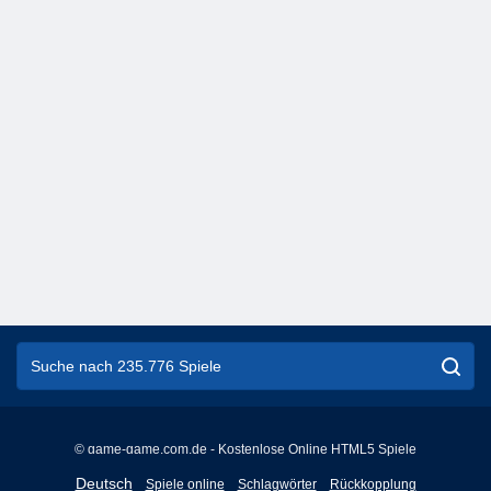
© game-game.com.de - Kostenlose Online HTML5 Spiele
English
Deutsch
Spiele online
Schlagwörter
Rückkopplung