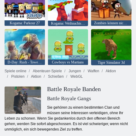
Kogama: Parkour 27
Zombies können nicht springen
Kogama: Weihnachtsparkour
D-Day: Rush - Tower Defense
Cowboys vs Martians
Tiger Simulator 3d
Spiele online
Abenteuer-Spiele
Jungen
Waffen
Aktion
Pistolen
Aktion
Schießen
WebGL
Battle Royale Banden
Battle Royale Gangs
Sie gehören zu einem bestimmten Clan und
müssen seine Interessen verteidigen, ohne Ihr
Leben zu schonen. Wenn Sie gedankenlos durch den offenen Bereich
gehen, werden Sie sofort abgeschossen. Es ist viel schwieriger, wenn nicht
unmöglich, ein sich bewegendes Ziel zu treffen.