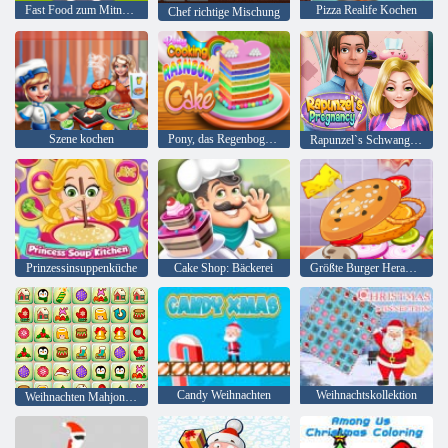
Fast Food zum Mitnehmen
Pizza Realife Kochen
Chef richtige Mischung
Szene kochen
Pony, das Regenbogen-Kuchen kocht
Rapunzel`s Schwangerschaft
Prinzessinsuppenküche
Cake Shop: Bäckerei
Größte Burger Herausforderung
Candy Weihnachten
Weihnachtskollektion
Weihnachten Mahjong Connect Paare