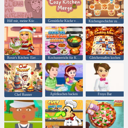
Hilf mir, meine Küche zu reinigen
Gemütliche Küche verschmelzen
Küchengeschichte zusammenführen
Roxie's Kitchen: Eierlikör
Kochunterricht für Koreanisch
Gleichermaßen kochen
Apfelkuchen backen
Froyo Bar
Chef Runner